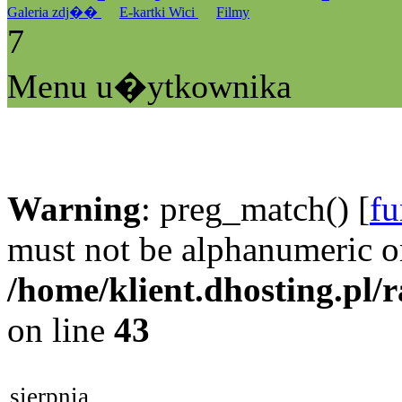
Galeria zdj��
E-kartki Wici
Filmy
7
Menu u�ytkownika
Warning
: preg_match() [
fu
must not be alphanumeric o
/home/klient.dhosting.pl/
on line
43
sierpnia