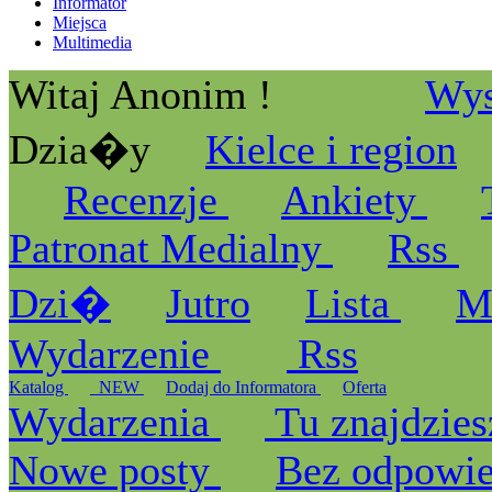
Informator
Miejsca
Multimedia
Witaj Anonim !
Wys
Dzia�y
Kielce i region
Recenzje
Ankiety
Patronat Medialny
Rss
Dzi�
Jutro
Lista
M
Wydarzenie
Rss
Katalog
_NEW
Dodaj do Informatora
Oferta
Wydarzenia
Tu znajdzies
Nowe posty
Bez odpowi