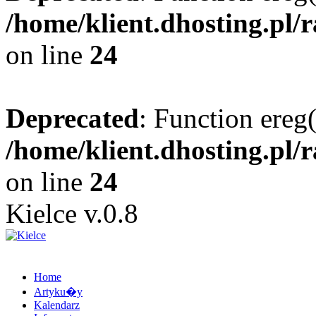
/home/klient.dhosting.pl/
on line
24
Deprecated
: Function ereg(
/home/klient.dhosting.pl/
on line
24
Kielce v.0.8
Home
Artyku�y
Kalendarz