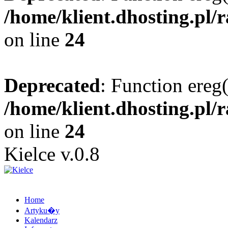
/home/klient.dhosting.pl/
on line
24
Deprecated
: Function ereg(
/home/klient.dhosting.pl/
on line
24
Kielce v.0.8
Home
Artyku�y
Kalendarz