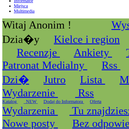
Informator
Miejsca
Multimedia
Witaj Anonim !
Wys
Dzia�y
Kielce i region
Recenzje
Ankiety
Patronat Medialny
Rss
Dzi�
Jutro
Lista
M
Wydarzenie
Rss
Katalog
_NEW
Dodaj do Informatora
Oferta
Wydarzenia
Tu znajdzies
Nowe posty
Bez odpowi