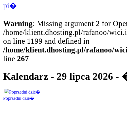
pi�
Warning
: Missing argument 2 for Open
/home/klient.dhosting.pl/rafanoo/wici
on line 1199 and defined in
/home/klient.dhosting.pl/rafanoo/wi
line
267
Kalendarz - 29 lipca 2026 -
Poprzedni dzie�