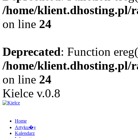
/home/klient.dhosting.pl/
on line
24
Deprecated
: Function ereg(
/home/klient.dhosting.pl/
on line
24
Kielce v.0.8
Home
Artyku�y
Kalendarz