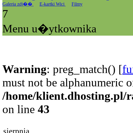
Galeria zdj��
E-kartki Wici
Filmy
7
Menu u�ytkownika
Warning
: preg_match() [
fu
must not be alphanumeric o
/home/klient.dhosting.pl/
on line
43
sierpnia