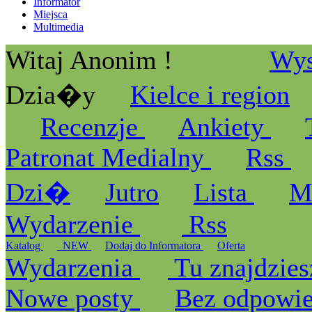
Informator
Miejsca
Multimedia
Witaj Anonim !
Wys
Dzia�y
Kielce i region
Recenzje
Ankiety
Patronat Medialny
Rss
Dzi�
Jutro
Lista
M
Wydarzenie
Rss
Katalog
_NEW
Dodaj do Informatora
Oferta
Wydarzenia
Tu znajdzies
Nowe posty
Bez odpowi