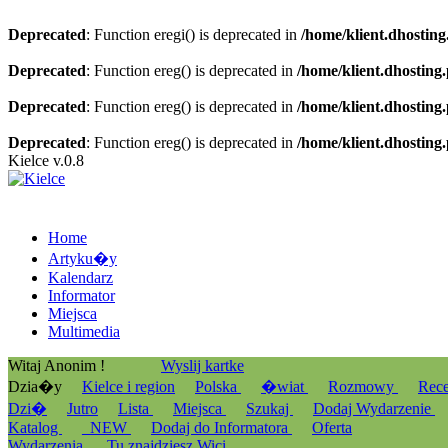
Deprecated
: Function eregi() is deprecated in
/home/klient.dhosting
Deprecated
: Function ereg() is deprecated in
/home/klient.dhosting
Deprecated
: Function ereg() is deprecated in
/home/klient.dhosting
Deprecated
: Function ereg() is deprecated in
/home/klient.dhosting
Kielce v.0.8
Home
Artyku�y
Kalendarz
Informator
Miejsca
Multimedia
Witaj Anonim !
Wyslij kartke
Dzia�y
Kielce i region
Polska
�wiat
Rozmowy
Rec
Dzi�
Jutro
Lista
Miejsca
Szukaj
Dodaj Wydarzenie
Katalog
_NEW
Dodaj do Informatora
Oferta
Wydarzenia
Tu znajdziesz Wici