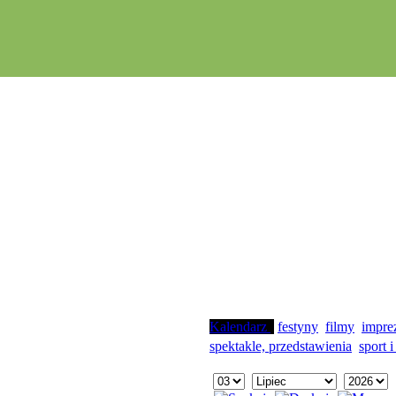
Kalendarz
festyny
filmy
impre
spektakle, przedstawienia
sport i