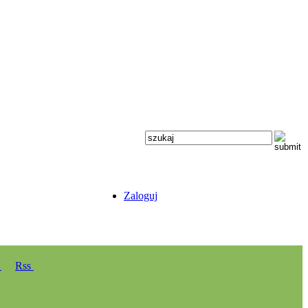
Zaloguj
y
Rss