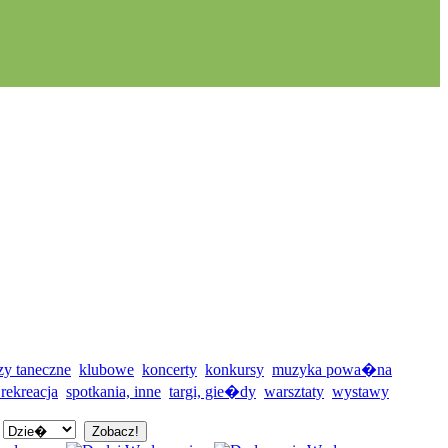
zy taneczne
klubowe
koncerty
konkursy
muzyka powa�na
 rekreacja
spotkania, inne
targi, gie�dy
warsztaty
wystawy