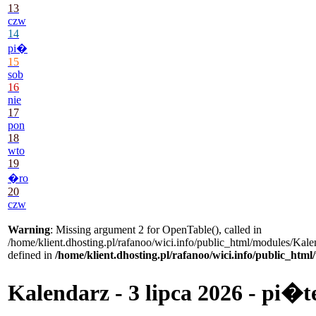
13
czw
14
pi�
15
sob
16
nie
17
pon
18
wto
19
�ro
20
czw
Warning
: Missing argument 2 for OpenTable(), called in
/home/klient.dhosting.pl/rafanoo/wici.info/public_html/modules/Kale
defined in
/home/klient.dhosting.pl/rafanoo/wici.info/public_htm
Kalendarz - 3 lipca 2026 - pi�t