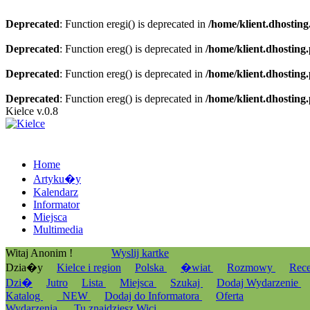
Deprecated
: Function eregi() is deprecated in
/home/klient.dhosting
Deprecated
: Function ereg() is deprecated in
/home/klient.dhosting
Deprecated
: Function ereg() is deprecated in
/home/klient.dhosting
Deprecated
: Function ereg() is deprecated in
/home/klient.dhosting
Kielce v.0.8
Home
Artyku�y
Kalendarz
Informator
Miejsca
Multimedia
Witaj Anonim !
Wyslij kartke
Dzia�y
Kielce i region
Polska
�wiat
Rozmowy
Rec
Dzi�
Jutro
Lista
Miejsca
Szukaj
Dodaj Wydarzenie
Katalog
_NEW
Dodaj do Informatora
Oferta
Wydarzenia
Tu znajdziesz Wici