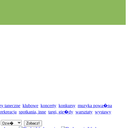
zy taneczne
klubowe
koncerty
konkursy
muzyka powa�na
 rekreacja
spotkania, inne
targi, gie�dy
warsztaty
wystawy