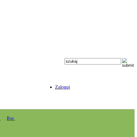
Zaloguj
y
Rss