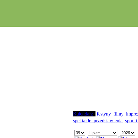
Kalendarz
festyny
filmy
impre
spektakle, przedstawienia
sport i