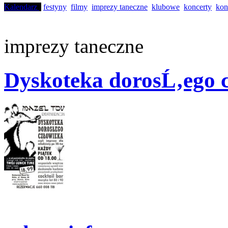
Kalendarz
festyny
filmy
imprezy taneczne
klubowe
koncerty
kon
imprezy taneczne
Dyskoteka dorosĹ‚ego 