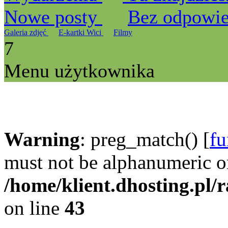
Nowe posty
Bez odpowi
Galeria zdjęć
E-kartki Wici
Filmy
7
Menu użytkownika
Warning
: preg_match() [
fu
must not be alphanumeric o
/home/klient.dhosting.pl/
on line
43