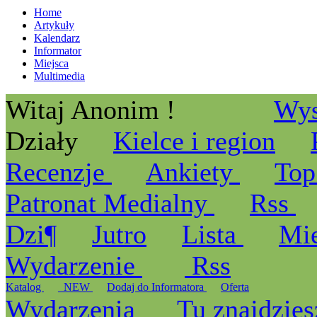
Home
Artykuły
Kalendarz
Informator
Miejsca
Multimedia
Witaj Anonim !
Wys
Działy
Kielce i region
Recenzje
Ankiety
Top
Patronat Medialny
Rss
Dzi¶
Jutro
Lista
Mi
Wydarzenie
Rss
Katalog
_NEW
Dodaj do Informatora
Oferta
Wydarzenia
Tu znajdzies