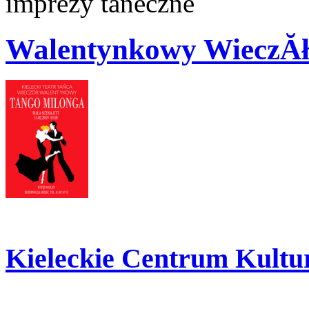
imprezy taneczne
Walentynkowy WieczĂł
Kieleckie Centrum Kultu