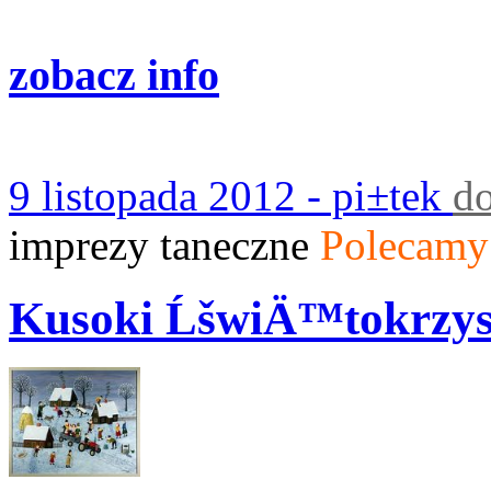
zobacz info
9 listopada 2012 - pi±tek
d
imprezy taneczne
Polecamy
Kusoki ĹšwiÄ™tokrzys