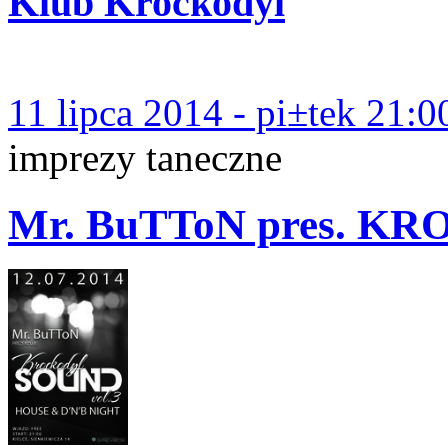
Klub Krockodyl
11 lipca 2014 - pi±tek 21:0
imprezy taneczne
Mr. BuTToN pres. K