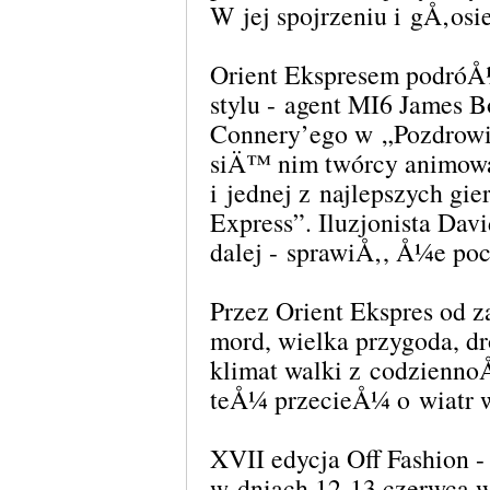
W jej spojrzeniu i gÅ‚o
Orient Ekspresem podró
stylu - agent MI6 James
Connery’ego w „Pozdrowi
siÄ™ nim twórcy animowa
i jednej z najlepszych gi
Express”. Iluzjonista Dav
dalej - sprawiÅ‚, Å¼e 
Przez Orient Ekspres od 
mord, wielka przygoda, dr
klimat walki z codzienn
teÅ¼ przecieÅ¼ o wiatr 
XVII edycja Off Fashion
w dniach 12-13 czerwca w