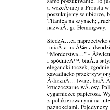
samo poszukiwanie. To ju
a wczeÅ›niej u Prousta w
poszukujemy w ubiorze,
Titanica na szynach; „r
nazwaÅ‚ go Hemingway.
SiedzÄ…ca naprzeciwko 
miaÅ‚a moÅ¼e z dwudzies
“Morderstwa…” - Åšwietn
i spódnicÄ™, biaÅ‚a sa
elegancki toczek, zgo
zawadiacko przekrzywion
Å›licznÄ… twarz, biaÅ‚
kruczoczarne wÅ‚osy. Pal
cygarniczce papierosa. 
z polakierowanymi na int
paznokciami. Pojedynczy 