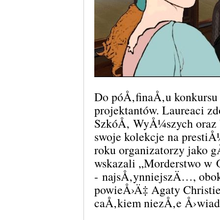
Do póÅ‚finaÅ‚u konkursu
projektantów. Laureaci 
SzkóÅ‚ WyÅ¼szych oraz
swoje kolekcje na prest
roku organizatorzy jako g
wskazali „Morderstwo w O
- najsÅ‚ynniejszÄ…, obok
powieÅ›Ä‡ Agaty Christ
caÅ‚kiem niezÅ‚e Å›wia