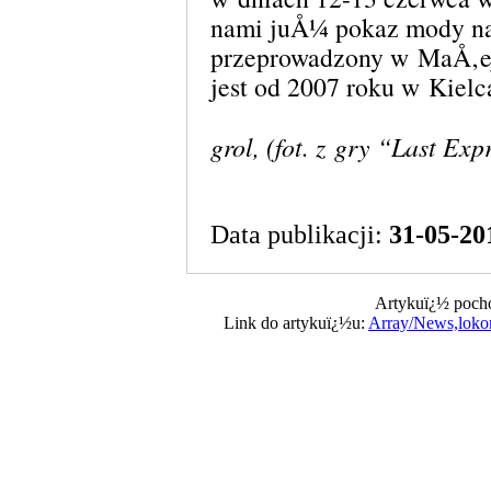
nami juÅ¼ pokaz mody na
przeprowadzony w MaÅ‚ej
jest od 2007 roku w Kielc
grol, (fot. z gry “Last Exp
Data publikacji:
31-05-20
Artykuï¿½ pocho
Link do artykuï¿½u:
Array/News,loko