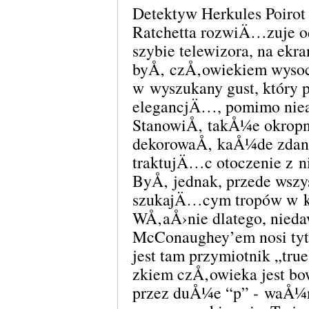
Detektyw Herkules Poiro
Ratchetta rozwiÄ…zuje od
szybie telewizora, na ekra
byÅ‚ czÅ‚owiekiem wyso
w wyszukany gust, który
elegancjÄ…, pomimo niea
StanowiÅ‚ takÅ¼e okropn
dekorowaÅ‚ kaÅ¼de zdan
traktujÄ…c otoczenie 
ByÅ‚ jednak, przede wszy
szukajÄ…cym tropów w k
WÅ‚aÅ›nie dlatego, nied
McConaughey’em nosi tyt
jest tam przymiotnik „tr
zkiem czÅ‚owieka jest bo
przez duÅ¼e “p” - waÅ¼ni