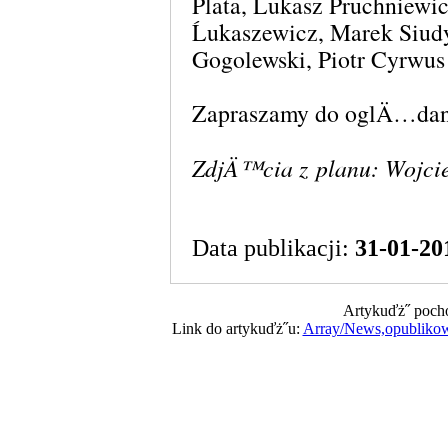
Plata, Ĺukasz Pruchniew
Ĺukaszewicz, Marek Siud
Gogolewski, Piotr Cyrwus
Zapraszamy do oglÄ…dan
ZdjÄ™cia z planu: Wojci
Data publikacji:
31-01-20
Artykuďż˝ pocho
Link do artykuďż˝u:
Array/News,opubliko