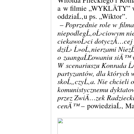
Witolda Pileckiego i Ro
a w filmie „WYKLÄTY”
oddziaĹ‚u ps. „Wiktor”.
–
Poprzednie role w film
niepodlegĹ‚oĹ›ciowym nie
ciekawoĹ›ci dotyczÄ…cej 
dziĹ› Ĺ»oĹ‚nierzami Niez
o zaangaĹĽowaniu siÄ™ 
W scenariuszu Konrada Ĺ
partyzantów, dla których 
skoĹ„czyĹ‚a. Nie chcieli
komunistycznemu dyktato
przez ZwiÄ…zek Radziecki
cenÄ™
– powiedziaĹ‚ Ma