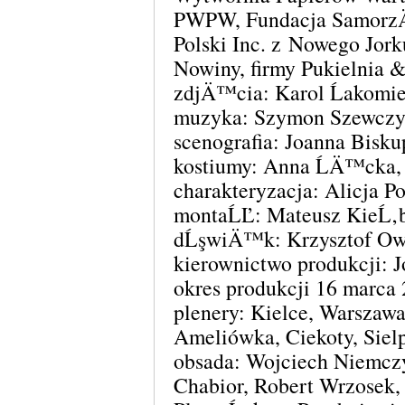
PWPW, Fundacja SamorzÄ
Polski Inc. z Nowego Jo
Nowiny, firmy Pukielnia 
zdjÄ™cia: Karol Ĺakomi
muzyka: Szymon Szewcz
scenografia: Joanna Bisk
kostiumy: Anna ĹÄ™cka,
charakteryzacja: Alicja P
montaĹĽ: Mateusz KieĹ‚b
dĹşwiÄ™k: Krzysztof Ow
kierownictwo produkcji: 
okres produkcji 16 marca
plenery: Kielce, Warszawa
Ameliówka, Ciekoty, Siel
obsada: Wojciech Niemcz
Chabior, Robert Wrzosek,