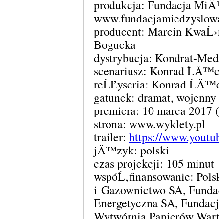
produkcja: Fundacja Mi
www.fundacjamiedzyslowa
producent: Marcin KwaĹ›
Bogucka
dystrybucja: Kondrat-Medi
scenariusz: Konrad ĹÄ™c
reĹĽyseria: Konrad ĹÄ™
gatunek: dramat, wojenny
premiera: 10 marca 2017 (
strona: www.wyklety.pl
trailer:
https://www.you
jÄ™zyk: polski
czas projekcji: 105 minut
wspóĹ‚finansowanie: Pols
i Gazownictwo SA, Funda
Energetyczna SA, Fundacj
Wytwórnia Papierów Wart