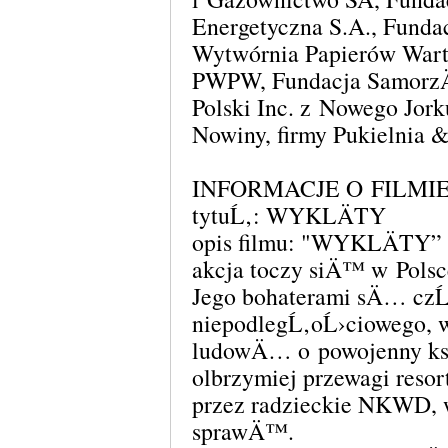
Energetyczna S.A., Funda
Wytwórnia Papierów Wart
PWPW, Fundacja SamorzÄ
Polski Inc. z Nowego Jo
Nowiny, firmy Pukielnia 
INFORMACJE O FILMI
tytuĹ‚: WYKLÄTY
opis filmu: "WYKLÄTY” to
akcja toczy siÄ™ w Polsce
Jego bohaterami sÄ… czĹ
niepodlegĹ‚oĹ›ciowego
ludowÄ… o powojenny kszt
olbrzymiej przewagi reso
przez radzieckie NKWD, 
sprawÄ™.