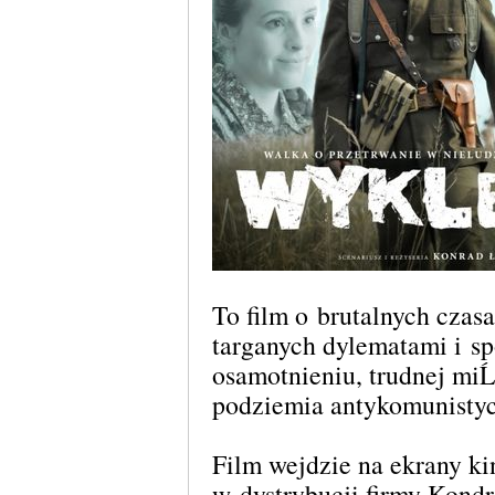
To film o brutalnych czas
targanych dylematami i s
osamotnieniu, trudnej miĹ
podziemia antykomunisty
Film wejdzie na ekrany ki
w dystrybucji firmy Kon