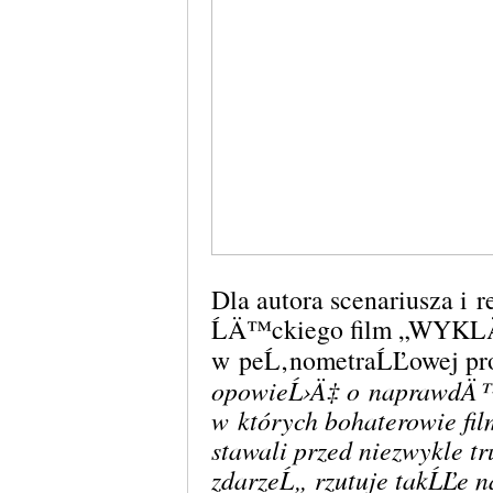
Dla autora scenariusza i 
ĹÄ™ckiego film „WYKLÄ
w peĹ‚nometraĹĽowej pro
opowieĹ›Ä‡ o naprawdÄ™
w których bohaterowie fil
stawali przed niezwykle 
zdarzeĹ„ rzutuje takĹĽe 