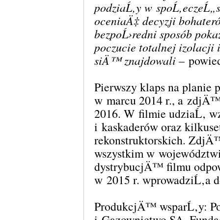
podziaĹ‚y w spoĹ‚eczeĹ„s
oceniaÄ‡ decyzji bohateró
bezpoĹ›redni sposób pokaz
poczucie totalnej izolacji
siÄ™ znajdowali
– powied
Pierwszy klaps na plani
w marcu 2014 r., a zdjÄ
2016. W filmie udziaĹ‚ 
i kaskaderów oraz kilkuse
rekonstruktorskich. Zdj
wszystkim w województw
dystrybucjÄ™ filmu odpo
w 2015 r. wprowadziĹ‚a do
ProdukcjÄ™ wsparĹ‚y: Po
i Gazownictwo SA, Funda