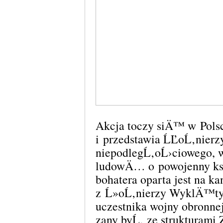
Akcja toczy siÄ™ w Polsc
i przedstawia ĹĽoĹ‚nierz
niepodlegĹ‚oĹ›ciowego
ludowÄ… o powojenny ksz
bohatera oparta jest na k
z Ĺ»oĹ‚nierzy WyklÄ™tych
uczestnika wojny obronne
zany byĹ‚ ze strukturami