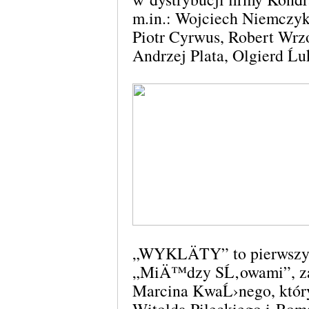
m.in.: Wojciech Niemczy
Piotr Cyrwus, Robert Wr
Andrzej Plata, Olgierd Ĺ
„WYKLÄTY” to pierwszy 
„MiÄ™dzy SĹ‚owami”, za
Marcina KwaĹ›nego, który