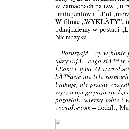
w zamachach na tzw. „utr
milicjantów i ĹĽoĹ‚nierz
W filmie „WYKLÄTY”, i
odnajdziemy w postaci „L
Niemczyka.
–
PoruszajÄ…cy w filmie 
ukrywajÄ…cego siÄ™ w os
ĹĽony i syna. O wartoĹ›ci
bÄ™dzie nie tyle rozmach 
brakuje, ale przede wszys
wyrzuconego poza spoĹ‚ec
pozostaĹ‚ wierny sobie i 
wartoĹ›ciom
– dodaĹ‚ Ma