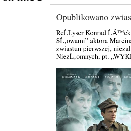
Opublikowano zwia
ReĹĽyser Konrad ĹÄ™ck
SĹ‚owami” aktora Marci
zwiastun pierwszej, niez
NiezĹ‚omnych, pt. „WYK