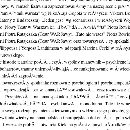
y. W ramach festiwalu zaprezentowaliÅ›my na naszej scenie piÄ
 „PamiÄ™tnik wariata” wg NikoÅ‚aja Gogola w reÅ¼yserii Viktora Bo
Katony z Budapesztu), „Jeden gest” wg scenariusza i w reÅ¼yserii Wo
go (Nowy Teatr w Warszawie), „I bÄ™dÄ… Å›wiÄ™ta” Piotra Rowi
ii Piotra Ratajczaka (Teatr WARSawy), „Tato nie wraca” Piotra Rowi
ii Piotra Ratajczaka (Teatr WARSawy) oraz towarzyszÄ…cy spektakl
Filippousa i Yorgosa Lanthimosa w adaptacji Marcina Cecki w reÅ¼yse
»urowskiego.
te historie teatralne poÅ‚Ä…czyÅ‚ wspólny mianownik – psychiczne lu
 bohaterów, traumy uniemoÅ¼liwiajÄ…ce funkcjonowanie w Å›wiecie
 nieÅ›Ä‡ zagroÅ¼enie.
 towarzyszyÅ‚y spotkania: rozmowa z psychologiem i psychoterap
… wprowadzajÄ…ca w tematykÄ™ festiwalowÄ… oraz rozmowa z 
… PrzepiórskÄ… na temat spektaklu „I bÄ™dÄ… Å›wiÄ™ta” oraz j
h doÅ›wiadczeÅ„ bÄ™dÄ…cych kanwÄ… monodramu „Tato nie wrac
‚a swego rodzaju pytaniem skierowanym do widza: o jego potrzeby, gu
ijania wiedzy na temat polskich i europejskich dokonaÅ„ na polu sz
. I wreszcie próbÄ… otwarcia Kielc na goÅ›ci z innych oÅ›rodków te