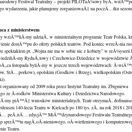
rodowy Festiwal Teatralny – projekt PILOTaÅ¼owy byÅ‚ wstÄ™p
 wydarzenia, jakie planujemy zorganizowaÄ‡ na poczÄ…tku sezon
ca z ministerstwem
sty wziÄ™liÅ›my udziaÅ‚ w ministerialnym programie Teatr Polska, k
wienie dostÄ™pu do oferty polskich teatrów. Pod koniec wrzeÅ›nia ru
e spektaklem pt. „Wojna nie ma w sobie nic z kobiety” w reÅ¼yserii
wiedziliÅ›my RyduÅ‚towy i Czechowice-Dziedzice w województwie
oÅ„ca listopada byliÅ›my w jeszcze trzech województwach: Å›wiÄ™
w, StÄ…porków), opolskim (Grodków i Brzeg), wielkopolskim (Ost
i).
t organizowany od 2009 roku przez Instytut Teatralny im. Zbigniewa
go ze Å›rodków Ministerstwa Kultury i Dziedzictwa Narodowego.
›my piÄ™Ä‡ wniosków ministerialnych. Teatr otrzymaÅ‚ dofinanso
ileuszu 140-lecia Teatru w Kielcach po 180 tys. zÅ‚ na rok 2018 i 201
zÄ… peÅ‚nÄ… edycjÄ™ MiÄ™dzynarodowego Festiwalu Teatralnego
kup sprzÄ™tu nagÅ‚oÅ›nieniowego, oÅ›wietleniowego i komputeroweg
ie Teatru.