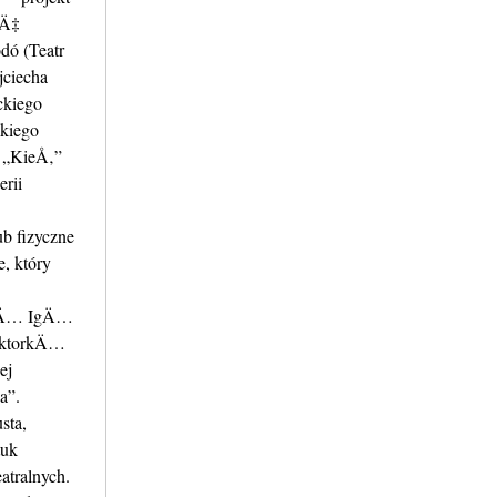
™Ä‡
dó (Teatr
jciecha
ckiego
ckiego
 „KieÅ‚”
rii
b fizyczne
, który
eutÄ… IgÄ…
aktorkÄ…
ej
a”.
sta,
tuk
atralnych.