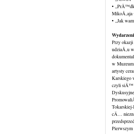
• „PrÄ™dko
MikoÅ‚aja
• „Jak wam
Wydarzeni
Przy okazj
udziaÅ‚u w
dokumental
w Muzeum 
artysty ce
Karskiego
czyli siÄ™
Dyskusyjne
Promowali
Tokarskiej
cÄ… niezna
przedsprz
Pierwszym