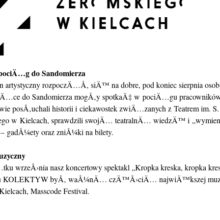
 pociÄ…g do Sandomierza
n artystyczny rozpoczÄ…Å‚ siÄ™ na dobre, pod koniec sierpnia oso
Ä…ce do Sandomierza mogÅ‚y spotkaÄ‡ w pociÄ…gu pracowników 
ie posÅ‚uchali historii i ciekawostek zwiÄ…zanych z Teatrem im. S.
go w Kielcach, sprawdzili swojÄ… teatralnÄ… wiedzÄ™ i „wymien
 – gadÅ¼ety oraz zniÅ¼ki na bilety.
muzyczny
ku wrzeÅ›nia nasz koncertowy spektakl „Kropka kreska, kropka kre
mu KOLEKTYW byÅ‚ waÅ¼nÄ… czÄ™Å›ciÄ… najwiÄ™kszej muzy
Kielcach, Masscode Festival.