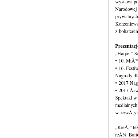
wystawa po
Narodowej 
prywatnych
Korzeniews
z bohaterem
Prezentacj
„Harper” S
• 10. MiÄ™
• 16. Festi
Nagrody d
• 2017 Nag
• 2017 Åšw
Spektakl w
medialnych
w zeszÅ‚ym
„KieÅ‚” tek
reÅ¼. Bart