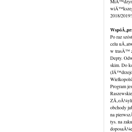
MiÄ™dzyna
wiÄ™kszego
2018/2019!
WspóÅ‚pra
Po raz szó
celu uÅ‚at
w trasÄ™ z
Depty. Od
skim. Do k
(JÄ™drzejó
Wielkopolsk
Program jes
Raszewskie
ZÅ‚oÅ¼yliÅ
obchody jub
na pierws
tys. na za
doposaÅ¼en