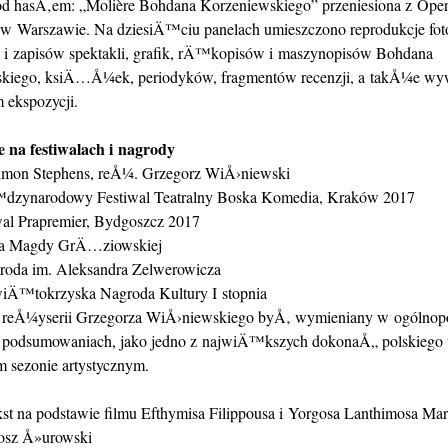
d hasÅ‚em: „Molière Bohdana Korzeniewskiego” przeniesiona z Ope
w Warszawie. Na dziesiÄ™ciu panelach umieszczono reprodukcje foto
 i zapisów spektakli, grafik, rÄ™kopisów i maszynopisów Bohdana
kiego, ksiÄ…Å¼ek, periodyków, fragmentów recenzji, a takÅ¼e w
 ekspozycji.
e na festiwalach i nagrody
imon Stephens, reÅ¼. Grzegorz WiÅ›niewski
dzynarodowy Festiwal Teatralny Boska Komedia, Kraków 2017
wal Prapremier, Bydgoszcz 2017
la Magdy GrÄ…ziowskiej
roda im. Aleksandra Zelwerowicza
iÄ™tokrzyska Nagroda Kultury I stopnia
 reÅ¼yserii Grzegorza WiÅ›niewskiego byÅ‚ wymieniany w ogólnop
 podsumowaniach, jako jedno z najwiÄ™kszych dokonaÅ„ polskiego t
 sezonie artystycznym.
st na podstawie filmu Efthymisa Filippousa i Yorgosa Lanthimosa Ma
osz Å»urowski