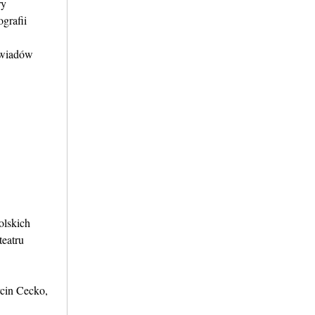
ry
grafii
ywiadów
olskich
eatru
rcin Cecko,