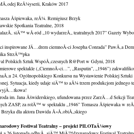
MÅ‚odej ReÅ¼yserii, Kraków 2017
asza Åšpiewaka, reÅ¼. Remigiusz Brzyk
awskie Spotkania Teatralne, 2018
nalazÅ‚ siÄ™ wÅ›ród „10 wydarzeÅ„ teatralnych 2017” Gazety Wybor
i inspirowane JÄ…drem ciemnoÅ›ci Josepha Conrada” PawÅ‚a Demi
ika StrzÄ™pka
iwal Polskich Sztuk WspóÅ‚czesnych R@Port w Gdyni, 2018
emierowe spektakle („CiemnoÅ›ci…”, „Rasputin”, „1946”) zakwalifi
naÅ‚u 24. Ogólnopolskiego Konkursu na Wystawienie Polskiej Sztuki
ej. Sytuacja, kiedy udaje siÄ™ to aÅ¼ trzem produkcjom jednego tea
e wyjÄ…tkowa!
roda im. Jana Åšwiderskiego, ufundowana przez ZarzÄ…d Sekcji Tea
ych ZASP, za rolÄ™ w spektaklu „1946” Tomasza Åšpiewaka w reÅ
 Brzyka dla aktora Dawida Å»Å‚obiÅ„skiego
rodowy Festiwal Teatralny – projekt PILOTaÅ¼owy
a 26 listopada odbyÅ‚ siÄ™ MiÄ™dzynarodowy Festiwal Teatralny 