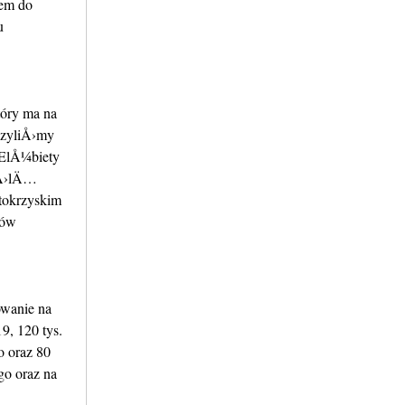
em do
u
tóry ma na
szyliÅ›my
 ElÅ¼biety
 Å›lÄ…
tokrzyskim
rów
wanie na
9, 120 tys.
 oraz 80
o oraz na