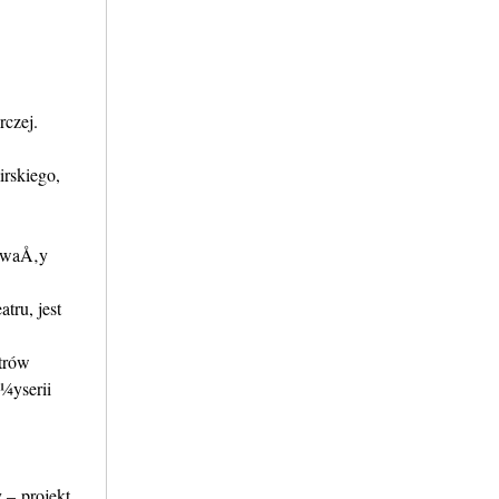
czej.
rskiego,
kowaÅ‚y
tru, jest
trów
¼yserii
– projekt