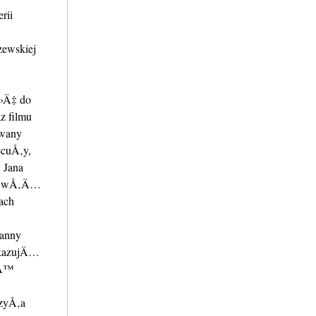
rii
zewskiej
Å›Ä‡ do
z filmu
owany
cuÅ‚y,
 Jana
Ä… wÅ‚Ä…
ach
anny
ukazujÄ…
iÄ™
zyÅ‚a