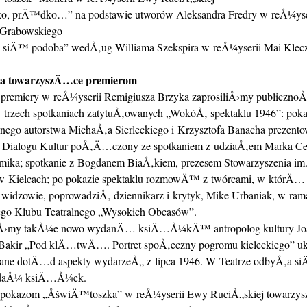
, prÄ™dko…” na podstawie utworów Aleksandra Fredry w reÅ¼yse
 Grabowskiego
 siÄ™ podoba” wedÅ‚ug Williama Szekspira w reÅ¼yserii Mai Klec
a towarzyszÄ…ce premierom
i premiery w reÅ¼yserii Remigiusza Brzyka zaprosiliÅ›my publiczno
 trzech spotkaniach zatytuÅ‚owanych „WokóÅ‚ spektaklu 1946”: poka
nego autorstwa MichaÅ‚a Sierleckiego i Krzysztofa Banacha prezent
Dialogu Kultur poÅ‚Ä…czony ze spotkaniem z udziaÅ‚em Marka Ce
ramika; spotkanie z Bogdanem BiaÅ‚kiem, prezesem Stowarzyszenia im.
 w Kielcach; po pokazie spektaklu rozmowÄ™ z twórcami, w któr
 widzowie, poprowadziÅ‚ dziennikarz i krytyk, Mike Urbaniak, w ram
go Klubu Teatralnego „Wysokich Obcasów”.
Å›my takÅ¼e nowo wydanÄ… ksiÄ…Å¼kÄ™ antropolog kultury Jo
-Bakir „Pod klÄ…twÄ…. Portret spoÅ‚eczny pogromu kieleckiego” 
ne dotÄ…d aspekty wydarzeÅ„ z lipca 1946. W Teatrze odbyÅ‚a s
edaÅ¼ ksiÄ…Å¼ek.
 pokazom „ÅšwiÄ™toszka” w reÅ¼yserii Ewy RuciÅ„skiej towarzys