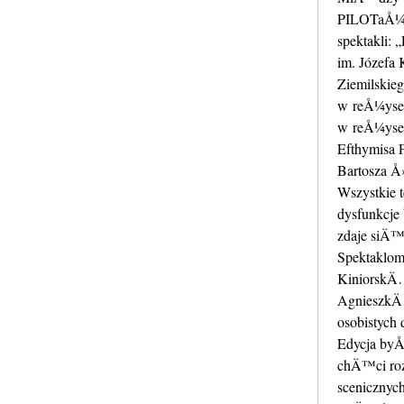
PILOTaÅ¼ow
spektakli:
im. Józefa 
Ziemilskie
w reÅ¼yser
w reÅ¼yser
Efthymisa 
Bartosza Å
Wszystkie 
dysfunkcje
zdaje siÄ™
Spektaklom
KiniorskÄ
AgnieszkÄ
osobistyc
Edycja byÅ
chÄ™ci rozw
scenicznych