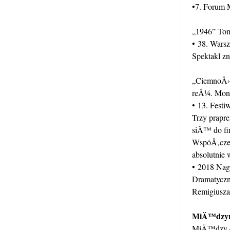
•7. Forum 
„1946” Tom
• 38. Warsz
Spektakl z
„CiemnoÅ›c
reÅ¼. Mon
• 13. Fest
Trzy prapr
siÄ™ do fi
WspóÅ‚czesn
absolutni
• 2018 Nag
Dramatyczn
Remigiusza
MiÄ™dzyna
MiÄ™dzy 4 