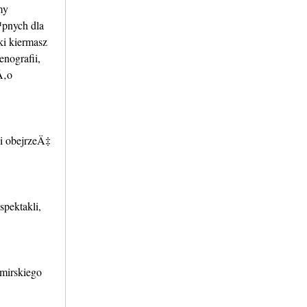
my
pnych dla
i kiermasz
nografii,
Å‚o
i obejrzeÄ‡
pektakli,
mirskiego