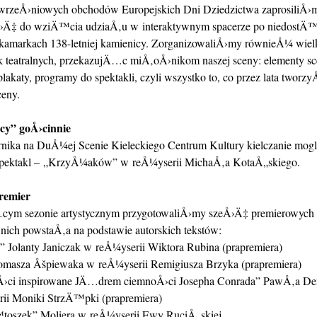
rzeÅ›niowych obchodów Europejskich Dni Dziedzictwa zaprosiliÅ›
›Ä‡ do wziÄ™cia udziaÅ‚u w interaktywnym spacerze po niedostÄ™
kamarkach 138-letniej kamienicy. ZorganizowaliÅ›my równieÅ¼ wielk
teatralnych, przekazujÄ…c miÅ‚oÅ›nikom naszej sceny: elementy sce
plakaty, programy do spektakli, czyli wszystko to, co przez lata tworzy
ceny.
y” goÅ›cinnie
rnika na DuÅ¼ej Scenie Kieleckiego Centrum Kultury kielczanie mogl
spektakl – „KrzyÅ¼aków” w reÅ¼yserii MichaÅ‚a KotaÅ„skiego.
remier
ym sezonie artystycznym przygotowaliÅ›my szeÅ›Ä‡ premierowych s
nich powstaÅ‚a na podstawie autorskich tekstów:
” Jolanty Janiczak w reÅ¼yserii Wiktora Rubina (prapremiera)
omasza Åšpiewaka w reÅ¼yserii Remigiusza Brzyka (prapremiera)
›ci inspirowane JÄ…drem ciemnoÅ›ci Josepha Conrada” PawÅ‚a De
ii Moniki StrzÄ™pki (prapremiera)
oszek” Moliera w reÅ¼yserii Ewy RuciÅ„skiej