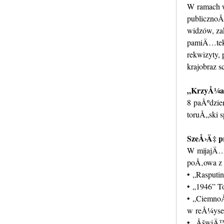
W ramach w
publicznoÅ
widzów, za
pamiÄ…tek 
rekwizyty, 
krajobraz s
„KrzyÅ¼ac
8 paÅºdzie
toruÅ„ski 
SzeÅ›Ä‡ p
W mijajÄ…c
poÅ‚owa z 
• „Rasputin
• „1946” T
• „CiemnoÅ
w reÅ¼yser
• „ÅšwiÄ™t