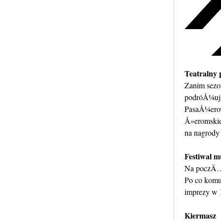
Teatralny
Zanim sezo
podróÅ¼uj
PasaÅ¼erow
Å»eromskie
na nagrody
Festiwal 
Na poczÄ…t
Po co ko
imprezy w 
Kiermasz