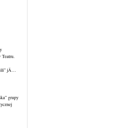
by
Teatru.
ili” jÄ…
ska” grupy
cznej