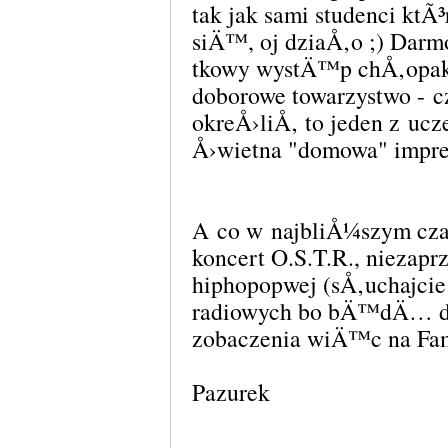
tak jak sami studenci kt
siÄ™, oj dziaÅ‚o ;) Darm
tkowy wystÄ™p chÅ‚opak
doborowe towarzystwo - 
okreÅ›liÅ‚ to jeden z ucz
Å›wietna "domowa" impre
A co w najbliÅ¼szym cza
koncert O.S.T.R., niezapr
hiphopopwej (sÅ‚uchajcie
radiowych bo bÄ™dÄ… da
zobaczenia wiÄ™c na Fam
Pazurek