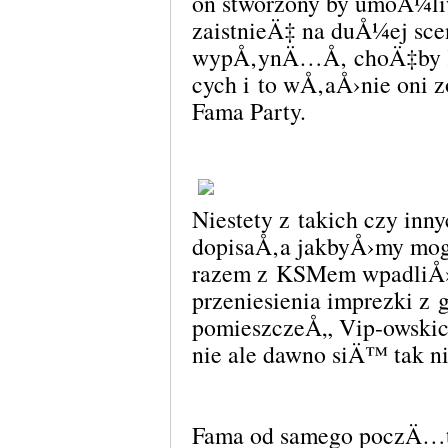
on stworzony by umoÅ¼l
zaistnieÄ‡ na duÅ¼ej sce
wypÅ‚ynÄ…Å‚ choÄ‡by
cych i to wÅ‚aÅ›nie oni z
Fama Party.
Niestety z takich czy in
dopisaÅ‚a jakbyÅ›my mog
razem z KSMem wpadliÅ›
przeniesienia imprezki z
pomieszczeÅ„ Vip-owskic
nie ale dawno siÄ™ tak n
Fama od samego poczÄ…tk