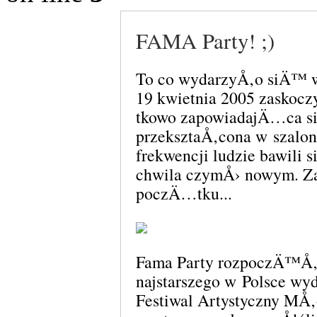
FAMA Party! ;)
To co wydarzyÅ‚o siÄ™ w
19 kwietnia 2005 zaskocz
tkowo zapowiadajÄ…ca s
przeksztaÅ‚cona w szalon
frekwencji ludzie bawili 
chwila czymÅ› nowym. Za
poczÄ…tku...
Fama Party rozpoczÄ™Å
najstarszego w Polsce wyd
Festiwal Artystyczny MÅ