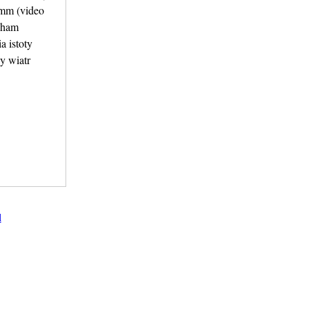
8mm (video
cham
 istoty
y wiatr
l