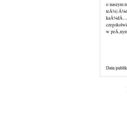
o naszym m
teÅ¼) Å¼e
kaÅ¼dÄ… fo
czegokolwi
w peÅ‚nym 
Data publik