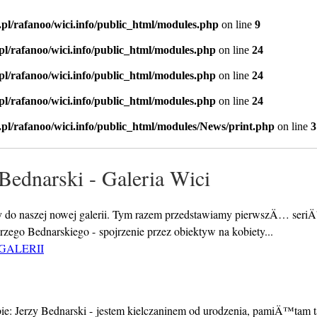
.pl/rafanoo/wici.info/public_html/modules.php
on line
9
.pl/rafanoo/wici.info/public_html/modules.php
on line
24
.pl/rafanoo/wici.info/public_html/modules.php
on line
24
.pl/rafanoo/wici.info/public_html/modules.php
on line
24
.pl/rafanoo/wici.info/public_html/modules/News/print.php
on line
3
 Bednarski - Galeria Wici
 do naszej nowej galerii. Tym razem przedstawiamy pierwszÄ… ser
Jerzego Bednarskiego - spojrzenie przez obiektyw na kobiety...
GALERII
ie: Jerzy Bednarski - jestem kielczaninem od urodzenia, pamiÄ™tam t