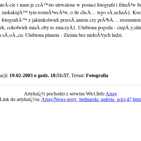
ieÅ›cie i mam je czÄ™sto utrwalone w postaci fotografii i filmÃ³w 
 zaskakujÄ™ tym rozmÃ³wcÃ³w, o ile chcÄ… tego sÅ‚uchaÄ‡. Ko
tografiÄ™ z jakimkolwiek przesÅ‚aniem czy prÃ³bÄ… zrozumienia
ek, cokolwiek miaÅ‚oby to znaczyÄ‡. Ulubiona pogoda - ciepÅ‚y,siln
sÅ‚oÅ„cu. Ulubiona planeta - Ziemia bez niektÃ³rych ludzi.
acji:
19-02-2003 o godz. 18:51:57
, Temat:
Fotografia
Artykuï¿½ pochodzi z serwisu Wici.Info
Array
Link do artykuï¿½u:
Array/News,jerzy_bednarski_galeria_wici,47,htm