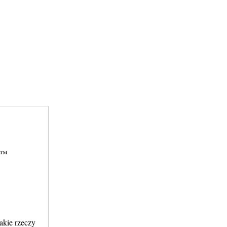
iÄ™
akie rzeczy