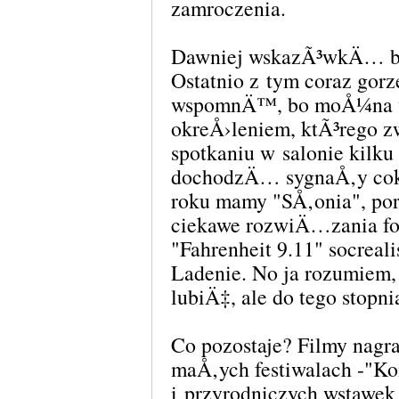
zamroczenia.
Dawniej wskazÃ³wkÄ… by
Ostatnio z tym coraz gorz
wspomnÄ™, bo moÅ¼na wi
okreÅ›leniem, ktÃ³rego
spotkaniu w salonie kilk
dochodzÄ… sygnaÅ‚y cok
roku mamy "SÅ‚onia", po
ciekawe rozwiÄ…zania f
"Fahrenheit 9.11" socre
Ladenie. No ja rozumie
lubiÄ‡, ale do tego stopni
Co pozostaje? Filmy nagr
maÅ‚ych festiwalach -"Ko
i przyrodniczych wstawek