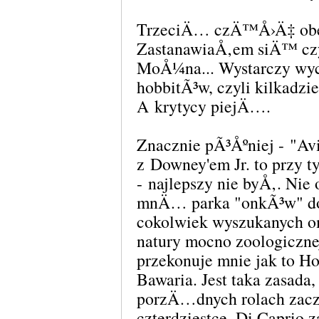
TrzeciÄ… czÄ™Å›Ä‡ obe
ZastanawiaÅ‚em siÄ™ czy
MoÅ¼na... Wystarczy wy
hobbitÃ³w, czyli kilkadzi
A krytycy piejÄ….
Znacznie pÃ³Åºniej - "Av
z Downey'em Jr. to przy 
- najlepszy nie byÅ‚. Nie
mnÄ… parka "onkÃ³w" d
cokolwiek wyszukanych 
natury mocno zoologiczn
przekonuje mnie jak to Ho
Bawaria. Jest taka zasada,
porzÄ…dnych rolach zacz
czterdziestce. Di Caprio