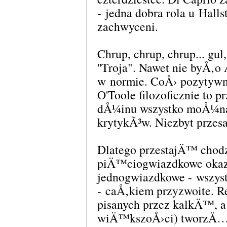
- jedna dobra rola u Hal
zachwyceni.
Chrup, chrup, chrup... gu
''Troja". Nawet nie byÅ‚o 
w normie. CoÅ› pozytywne
O'Toole filozoficznie to 
dÅ¼inu wszystko moÅ¼na
krytykÃ³w. Niezbyt prze
Dlatego przestajÄ™ chodz
piÄ™ciogwiazdkowe oka
jednogwiazdkowe - wszys
- caÅ‚kiem przyzwoite. 
pisanych przez kalkÄ™, a
wiÄ™kszoÅ›ci) tworzÄ…