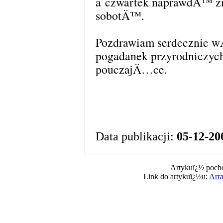
a czwartek naprawdÄ™ z
sobotÄ™.
Pozdrawiam serdecznie wÅ‚
pogadanek przyrodniczych
pouczajÄ…ce.
Data publikacji:
05-12-20
Artykuï¿½ pocho
Link do artykuï¿½u:
Arr