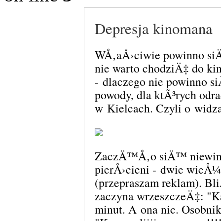
Depresja kinomana
WÅ‚aÅ›ciwie powinno siÄ
nie warto chodziÄ‡ do kin
- dlaczego nie powinno s
powody, dla ktÃ³rych odr
w Kielcach. Czyli o widz
ZaczÄ™Å‚o siÄ™ niewinn
pierÅ›cieni - dwie wieÅ¼
(przepraszam reklam). Bl
zaczyna wrzeszczeÄ‡: "K
minut. A ona nic. Osobnik