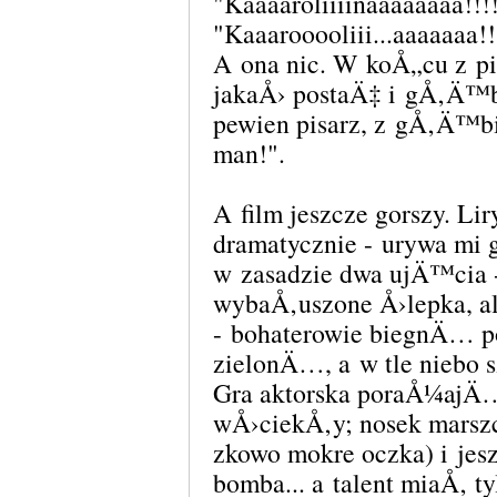
"Kaaaaroliiiinaaaaaaaa!!!!
"Kaaarooooliii...aaaaaaa
A ona nic. W koÅ„cu z 
jakaÅ› postaÄ‡ i gÅ‚Ä™
pewien pisarz, z gÅ‚Ä™bi
man!".
A film jeszcze gorszy. Lir
dramatycznie - urywa mi
w zasadzie dwa ujÄ™cia 
wybaÅ‚uszone Å›lepka, a
- bohaterowie biegnÄ… p
zielonÄ…, a w tle niebo 
Gra aktorska poraÅ¼ajÄ…
wÅ›ciekÅ‚y; nosek marsz
zkowo mokre oczka) i jesz
bomba... a talent miaÅ‚ t