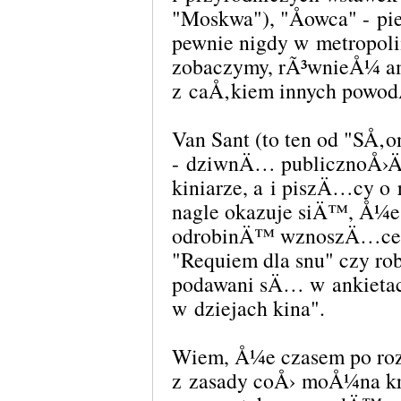
"Moskwa"), "Åowca" - pie
pewnie nigdy w metropoli
zobaczymy, rÃ³wnieÅ¼ am
z caÅ‚kiem innych powod
Van Sant (to ten od "SÅ‚o
- dziwnÄ… publicznoÅ›Ä
kiniarze, a i piszÄ…cy o 
nagle okazuje siÄ™, Å¼e 
odrobinÄ™ wznoszÄ…ce 
"Requiem dla snu" czy 
podawani sÄ… w ankietac
w dziejach kina".
Wiem, Å¼e czasem po ro
z zasady coÅ› moÅ¼na kr