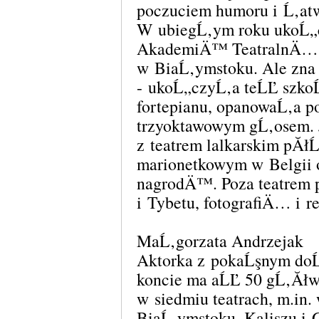
poczuciem humoru i Ĺ‚at
W ubiegĹ‚ym roku ukoĹ
AkademiÄ™ TeatralnÄ… n
w BiaĹ‚ymstoku. Ale zna 
- ukoĹ„czyĹ‚a teĹĽ szk
fortepianu, opanowaĹ‚a p
trzyoktawowym gĹ‚osem. J
z teatrem lalkarskim pĂłĹ
marionetkowym w Belgii
nagrodÄ™. Poza teatrem 
i Tybetu, fotografiÄ… i r
MaĹ‚gorzata Andrzejak
Aktorka z pokaĹşnym do
koncie ma aĹĽ 50 gĹ‚Ăł
w siedmiu teatrach, m.in.
BiaĹ‚ymstoku, Kaliszu i 