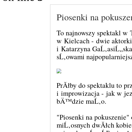
Piosenki na pokusze
To najnowszy spektakl w 
w Kielcach - dwie aktork
i Katarzyna GaĹ‚asiĹ„sk
sĹ‚owami najpopularniejs
PrĂłby do spektaklu to p
i improwizacja - jak w je
bÄ™dzie maĹ‚o.
"Piosenki na pokuszenie
miĹ‚osnych dwĂłch kobie