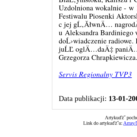
Uzdolniona wokalnie - w 1
Festiwalu Piosenki Aktor
c jej gĹ‚ĂłwnÄ… nagrod
u Aleksandra Bardiniego
doĹ›wiadczenie radiowe.
juĹĽ oglÄ…daÄ‡ paniÄ…
Grzegorza Chrapkiewicza
Servis Regionalny TVP3
Data publikacji:
13-01-20
Artykuďż˝ pocho
Link do artykuďż˝u:
Array/