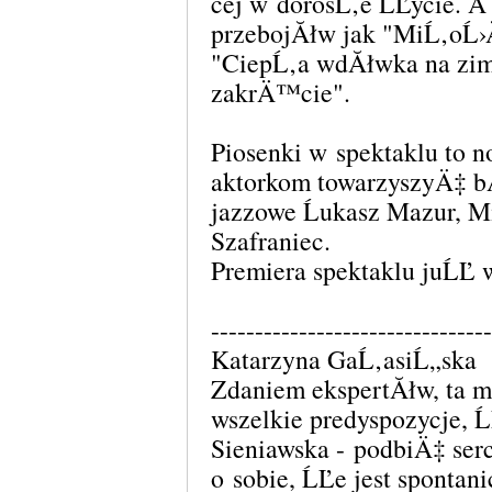
cej w dorosĹ‚e ĹĽycie. 
przebojĂłw jak "MiĹ‚oĹ›
"CiepĹ‚a wdĂłwka na zi
zakrÄ™cie".
Piosenki w spektaklu to
aktorkom towarzyszyÄ‡ 
jazzowe Ĺukasz Mazur, M
Szafraniec.
Premiera spektaklu juĹĽ
--------------------------------
Katarzyna GaĹ‚asiĹ„ska
Zdaniem ekspertĂłw, ta m
wszelkie predyspozycje, Ĺ
Sieniawska - podbiÄ‡ ser
o sobie, ĹĽe jest spon