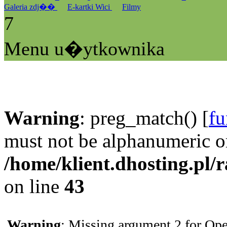
Galeria zdj��
E-kartki Wici
Filmy
7
Menu u�ytkownika
Warning
: preg_match() [
fu
must not be alphanumeric o
/home/klient.dhosting.pl/
on line
43
Warning
: Missing argument 2 for Ope