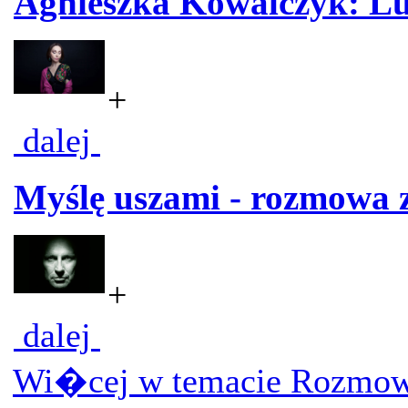
Agnieszka Kowalczyk: Lu
+
dalej
Myślę uszami - rozmowa 
+
dalej
Wi�cej w temacie Rozmow