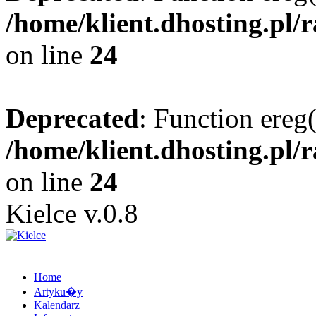
/home/klient.dhosting.pl/
on line
24
Deprecated
: Function ereg(
/home/klient.dhosting.pl/
on line
24
Kielce v.0.8
Home
Artyku�y
Kalendarz