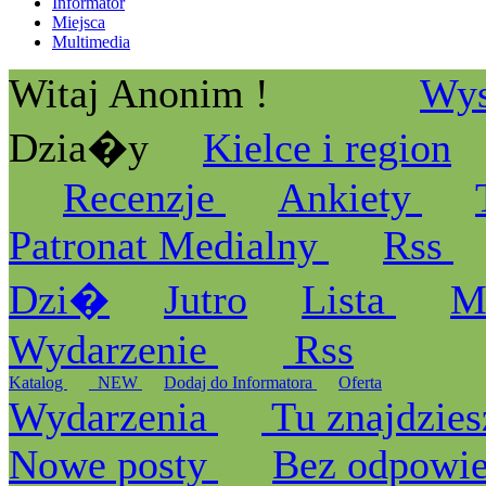
Informator
Miejsca
Multimedia
Witaj Anonim !
Wys
Dzia�y
Kielce i region
Recenzje
Ankiety
Patronat Medialny
Rss
Dzi�
Jutro
Lista
M
Wydarzenie
Rss
Katalog
_NEW
Dodaj do Informatora
Oferta
Wydarzenia
Tu znajdzies
Nowe posty
Bez odpowi