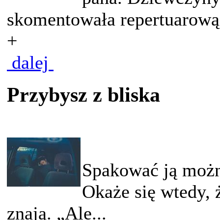
skomentowała repertuarową 
+
dalej
Przybysz z bliska
Spakować ją można
Okaże się wtedy, 
znają. „Ale...