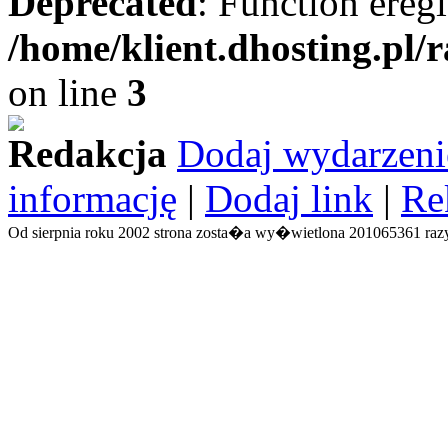
Deprecated
: Function eregi
/home/klient.dhosting.pl/
on line
3
Redakcja
Dodaj wydarzeni
informację
|
Dodaj link
|
Re
Od sierpnia roku 2002 strona zosta�a wy�wietlona 201065361 razy