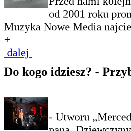
Przed nami kolejn
od 2001 roku pro
Muzyka Nowe Media najciek
+
dalej
Do kogo idziesz? - Prz
- Utworu „Mercede
pana. Dziewczyny 