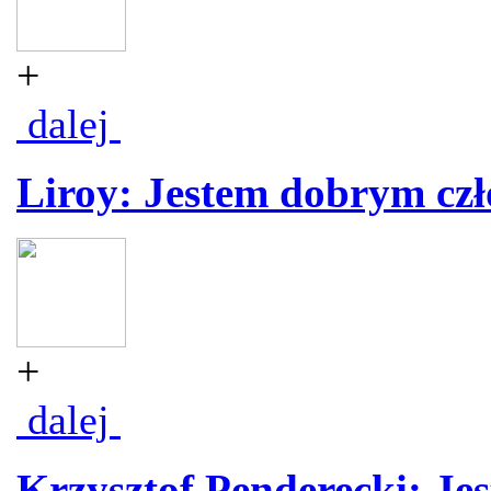
+
dalej
Liroy: Jestem dobrym cz
+
dalej
Krzysztof Penderecki: Je