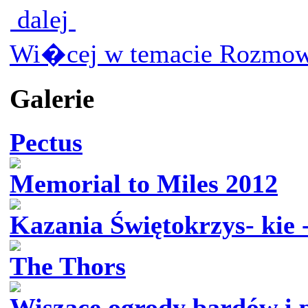
dalej
Wi�cej w temacie Rozmow
Galerie
Pectus
Memorial to Miles 2012
Kazania Świętokrzys- kie 
The Thors
Wiszące ogrody bardów i 