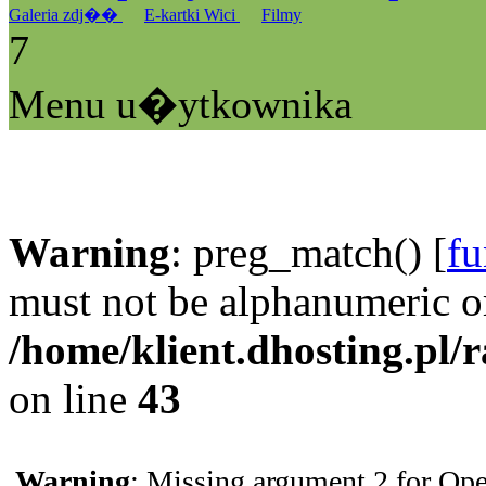
Galeria zdj��
E-kartki Wici
Filmy
7
Menu u�ytkownika
Warning
: preg_match() [
fu
must not be alphanumeric o
/home/klient.dhosting.pl/
on line
43
Warning
: Missing argument 2 for Ope