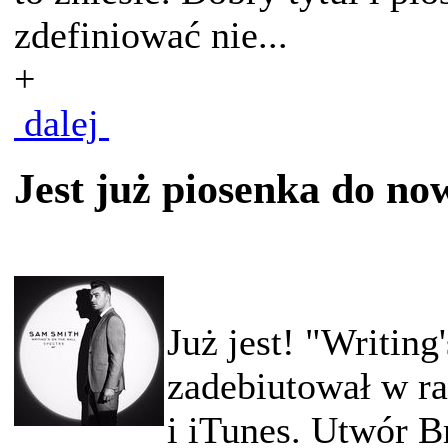
zdefiniować nie...
+
dalej
Jest już piosenka do no
Już jest! "Writin
zadebiutował w ra
i iTunes. Utwór Br