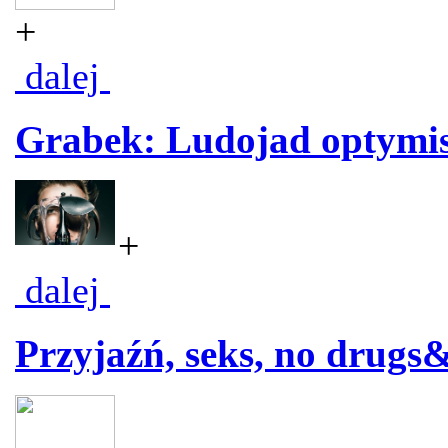
+
dalej
Grabek: Ludojad optymi
+
dalej
Przyjaźń, seks, no drugs