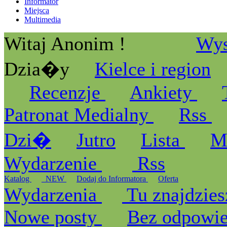
Informator
Miejsca
Multimedia
Witaj Anonim !
Wys
Dzia�y
Kielce i region
Recenzje
Ankiety
Patronat Medialny
Rss
Dzi�
Jutro
Lista
M
Wydarzenie
Rss
Katalog
_NEW
Dodaj do Informatora
Oferta
Wydarzenia
Tu znajdzies
Nowe posty
Bez odpowi