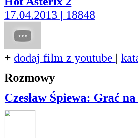
Hot Asterix 2
17.04.2013 | 18848
+
dodaj film z youtube
|
kat
Rozmowy
Czesław Śpiewa: Grać na ś