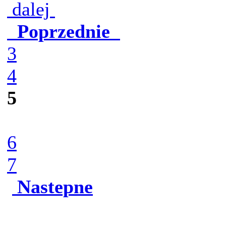
dalej
Poprzednie
3
4
5
6
7
Nastepne