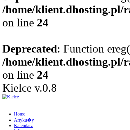
/home/klient.dhosting.pl/
on line
24
Deprecated
: Function ereg(
/home/klient.dhosting.pl/
on line
24
Kielce v.0.8
Home
Artyku�y
Kalendarz