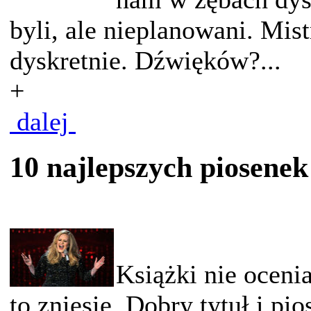
byli, ale nieplanowani. Mist
dyskretnie. Dźwięków?...
+
dalej
10 najlepszych piosene
Książki nie oceni
to zniesie. Dobry tytuł i pi