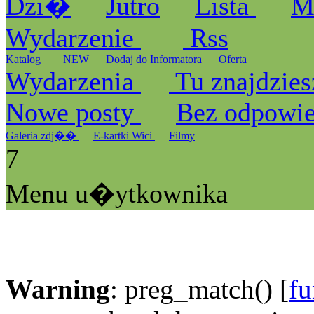
Dzi�
Jutro
Lista
M
Wydarzenie
Rss
Katalog
_NEW
Dodaj do Informatora
Oferta
Wydarzenia
Tu znajdzies
Nowe posty
Bez odpowi
Galeria zdj��
E-kartki Wici
Filmy
7
Menu u�ytkownika
Warning
: preg_match() [
fu