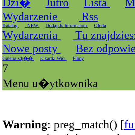
Dzi�
Jutro
Lista
M
Wydarzenie
Rss
Katalog
_NEW
Dodaj do Informatora
Oferta
Wydarzenia
Tu znajdzies
Nowe posty
Bez odpowi
Galeria zdj��
E-kartki Wici
Filmy
7
Menu u�ytkownika
Warning
: preg_match() [
fu