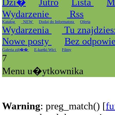
Dzi�
Jutro
Lista
M
Wydarzenie
Rss
Katalog
_NEW
Dodaj do Informatora
Oferta
Wydarzenia
Tu znajdzies
Nowe posty
Bez odpowi
Galeria zdj��
E-kartki Wici
Filmy
7
Menu u�ytkownika
Warning
: preg_match() [
fu