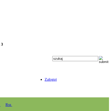
e
3
Zaloguj
y
Rss