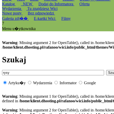
Katalog
_NEW
Dodaj do Informatora
Oferta
Wydarzenia
Tu znajdziesz Wici
Nowe posty
Bez odpowiedzi
Galeria zdj��
E-kartki Wici
Filmy
7
Menu u�ytkownika
Warning
: Missing argument 2 for OpenTable(), called in /home/klien
/home/klient.dhosting.pl/rafanoo/wici.info/public_html/themes/W
Szukaj
Artyku�y
Wydarzenia
Informator
Google
Warning
: Missing argument 1 for OpenTable(), called in /home/klien
defined in
/home/klient.dhosting.pl/rafanoo/wici.info/public_htm
Warning
: Missing argument 2 for OpenTable(), called in /home/klien