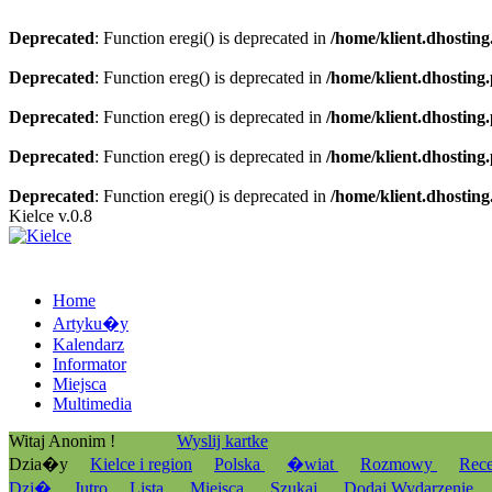
Deprecated
: Function eregi() is deprecated in
/home/klient.dhosting
Deprecated
: Function ereg() is deprecated in
/home/klient.dhosting
Deprecated
: Function ereg() is deprecated in
/home/klient.dhosting
Deprecated
: Function ereg() is deprecated in
/home/klient.dhosting
Deprecated
: Function eregi() is deprecated in
/home/klient.dhosting
Kielce v.0.8
Home
Artyku�y
Kalendarz
Informator
Miejsca
Multimedia
Witaj Anonim !
Wyslij kartke
Dzia�y
Kielce i region
Polska
�wiat
Rozmowy
Rec
Dzi�
Jutro
Lista
Miejsca
Szukaj
Dodaj Wydarzenie