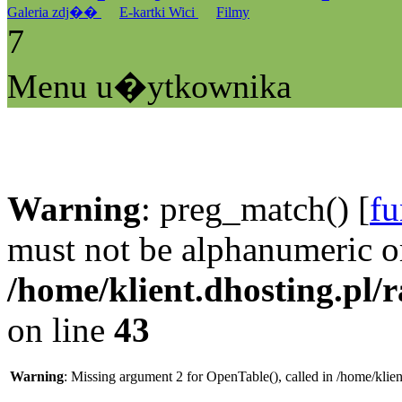
Galeria zdj��
E-kartki Wici
Filmy
7
Menu u�ytkownika
Warning
: preg_match() [
fu
must not be alphanumeric o
/home/klient.dhosting.pl/
on line
43
Warning
: Missing argument 2 for OpenTable(), called in /home/klie