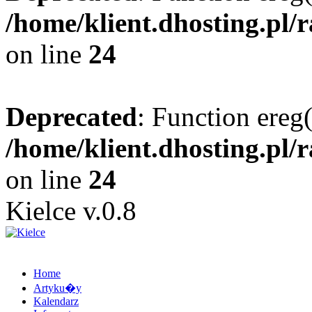
/home/klient.dhosting.pl/
on line
24
Deprecated
: Function ereg(
/home/klient.dhosting.pl/
on line
24
Kielce v.0.8
Home
Artyku�y
Kalendarz