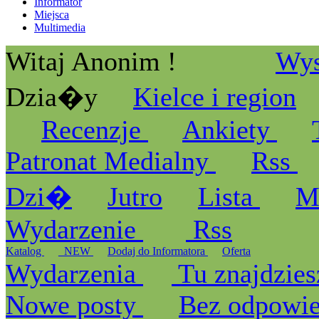
Informator
Miejsca
Multimedia
Witaj Anonim !
Wys
Dzia�y
Kielce i region
Recenzje
Ankiety
Patronat Medialny
Rss
Dzi�
Jutro
Lista
M
Wydarzenie
Rss
Katalog
_NEW
Dodaj do Informatora
Oferta
Wydarzenia
Tu znajdzies
Nowe posty
Bez odpowi