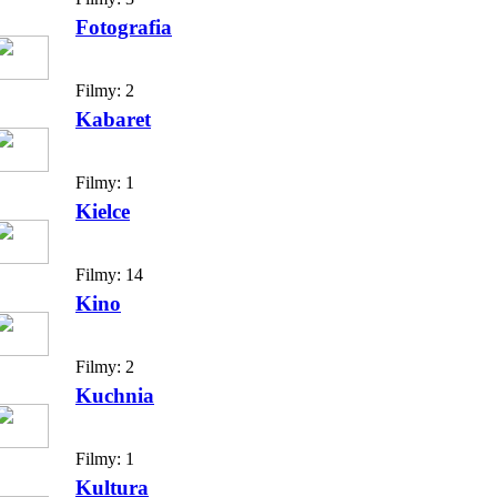
Fotografia
Filmy:
2
Kabaret
Filmy:
1
Kielce
Filmy:
14
Kino
Filmy:
2
Kuchnia
Filmy:
1
Kultura