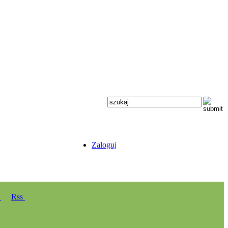
Zaloguj
y
Rss