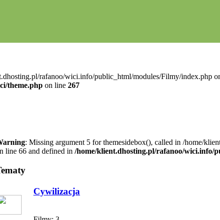
t.dhosting.pl/rafanoo/wici.info/public_html/modules/Filmy/index.php on
ici/theme.php
on line
267
arning
: Missing argument 5 for themesidebox(), called in /home/klie
n line 66 and defined in
/home/klient.dhosting.pl/rafanoo/wici.info
Tematy
Cywilizacja
Filmy:
3