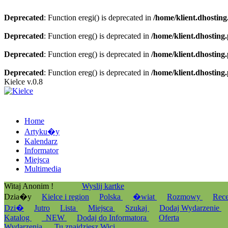
Deprecated
: Function eregi() is deprecated in
/home/klient.dhosting
Deprecated
: Function ereg() is deprecated in
/home/klient.dhosting
Deprecated
: Function ereg() is deprecated in
/home/klient.dhosting
Deprecated
: Function ereg() is deprecated in
/home/klient.dhosting
Kielce v.0.8
Home
Artyku�y
Kalendarz
Informator
Miejsca
Multimedia
Witaj Anonim !
Wyslij kartke
Dzia�y
Kielce i region
Polska
�wiat
Rozmowy
Rec
Dzi�
Jutro
Lista
Miejsca
Szukaj
Dodaj Wydarzenie
Katalog
_NEW
Dodaj do Informatora
Oferta
Wydarzenia
Tu znajdziesz Wici