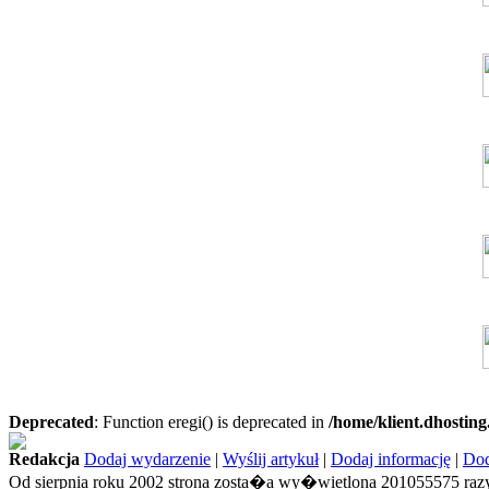
Deprecated
: Function eregi() is deprecated in
/home/klient.dhosting
Redakcja
Dodaj wydarzenie
|
Wyślij artykuł
|
Dodaj informację
|
Dod
Od sierpnia roku 2002 strona zosta�a wy�wietlona 201055575 razy