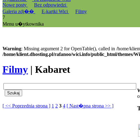
Nowe posty
Bez odpowiedzi
Galeria zdj��
E-kartki Wici
Filmy
7
Menu u�ytkownika
Warning
: Missing argument 2 for OpenTable(), called in /home/klien
/home/klient.dhosting.pl/rafanoo/wici.info/public_html/themes/W
Filmy
| Kabaret
W
o
[ << Poprzednia strona ]
1
2
3
4
[ Nast�pna strona >> ]