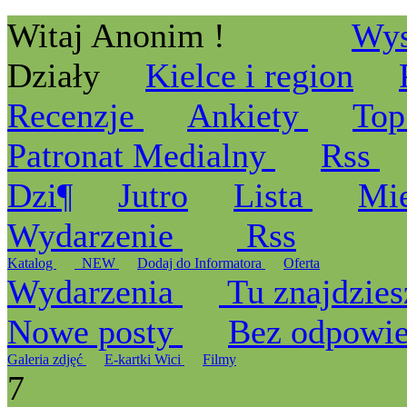
Witaj Anonim !
Wys
Działy
Kielce i region
Recenzje
Ankiety
Top
Patronat Medialny
Rss
Dzi¶
Jutro
Lista
Mi
Wydarzenie
Rss
Katalog
_NEW
Dodaj do Informatora
Oferta
Wydarzenia
Tu znajdzies
Nowe posty
Bez odpowi
Galeria zdjęć
E-kartki Wici
Filmy
7