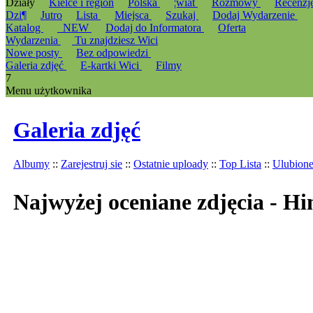
Działy
Kielce i region
Polska
¦wiat
Rozmowy
Recenzj
Dzi¶
Jutro
Lista
Miejsca
Szukaj
Dodaj Wydarzenie
Katalog
_NEW
Dodaj do Informatora
Oferta
Wydarzenia
Tu znajdziesz Wici
Nowe posty
Bez odpowiedzi
Galeria zdjęć
E-kartki Wici
Filmy
7
Menu użytkownika
Galeria zdjęć
Albumy
::
Zarejestruj sie
::
Ostatnie uploady
::
Top Lista
::
Ulubion
Najwyżej oceniane zdjęcia - Hi