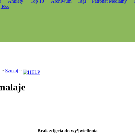
e
Ankiety
Top 10
Archiwum
Tagi
Patronat Medialny
Rss
e
::
Szukaj
::
malaje
Brak zdjęcia do wy¶wietlenia