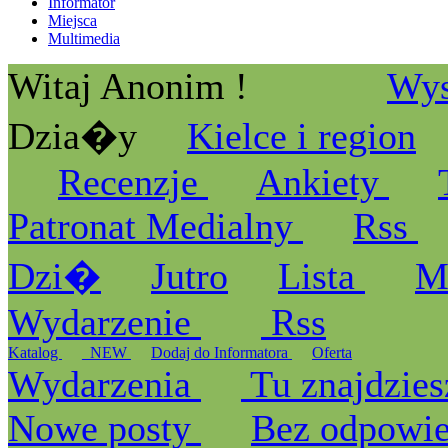
Informator
Miejsca
Multimedia
Witaj Anonim !
Wys
Dzia�y
Kielce i region
Recenzje
Ankiety
Patronat Medialny
Rss
Dzi�
Jutro
Lista
M
Wydarzenie
Rss
Katalog
_NEW
Dodaj do Informatora
Oferta
Wydarzenia
Tu znajdzies
Nowe posty
Bez odpowi