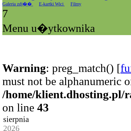
Galeria zdj��
E-kartki Wici
Filmy
7
Menu u�ytkownika
Warning
: preg_match() [
fu
must not be alphanumeric o
/home/klient.dhosting.pl/
on line
43
sierpnia
2026