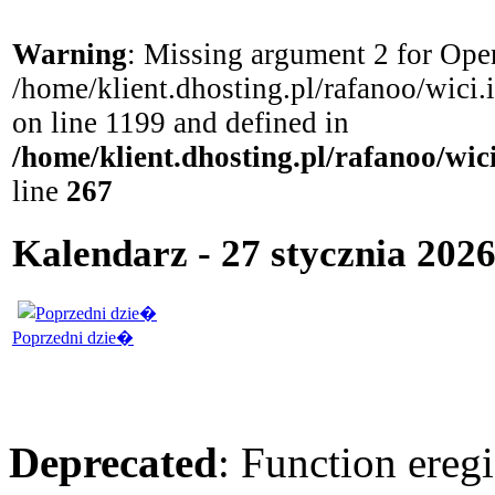
Warning
: Missing argument 2 for Open
/home/klient.dhosting.pl/rafanoo/wici
on line 1199 and defined in
/home/klient.dhosting.pl/rafanoo/wi
line
267
Kalendarz - 27 stycznia 2026
Poprzedni dzie�
Deprecated
: Function eregi