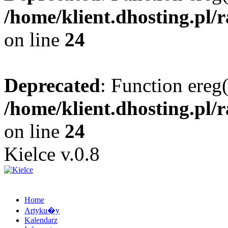
/home/klient.dhosting.pl/
on line
24
Deprecated
: Function ereg(
/home/klient.dhosting.pl/
on line
24
Kielce v.0.8
Home
Artyku�y
Kalendarz