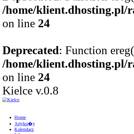
/home/klient.dhosting.pl/
on line
24
Deprecated
: Function ereg(
/home/klient.dhosting.pl/
on line
24
Kielce v.0.8
Home
Artyku�y
Kalendarz