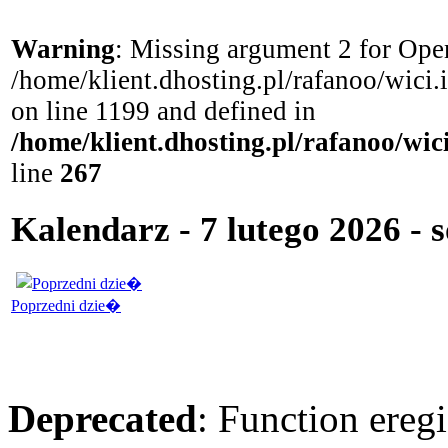
Warning
: Missing argument 2 for Open
/home/klient.dhosting.pl/rafanoo/wici
on line 1199 and defined in
/home/klient.dhosting.pl/rafanoo/wi
line
267
Kalendarz - 7 lutego 2026 - 
Poprzedni dzie�
Deprecated
: Function eregi