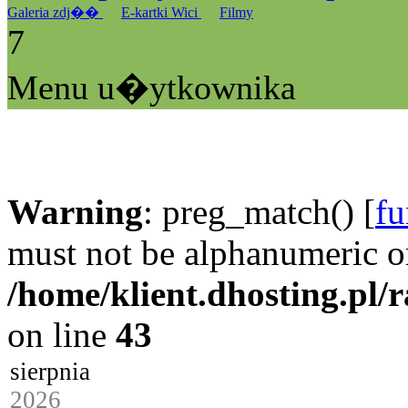
Galeria zdj��
E-kartki Wici
Filmy
7
Menu u�ytkownika
Warning
: preg_match() [
fu
must not be alphanumeric o
/home/klient.dhosting.pl/
on line
43
sierpnia
2026