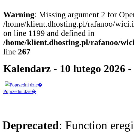
Warning
: Missing argument 2 for Open
/home/klient.dhosting.pl/rafanoo/wici
on line 1199 and defined in
/home/klient.dhosting.pl/rafanoo/wi
line
267
Kalendarz - 10 lutego 2026 -
Poprzedni dzie�
Deprecated
: Function eregi