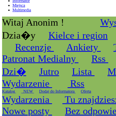
Informator
Miejsca
Multimedia
Witaj Anonim !
Wys
Dzia�y
Kielce i region
Recenzje
Ankiety
Patronat Medialny
Rss
Dzi�
Jutro
Lista
M
Wydarzenie
Rss
Katalog
_NEW
Dodaj do Informatora
Oferta
Wydarzenia
Tu znajdzies
Nowe posty
Bez odpowi