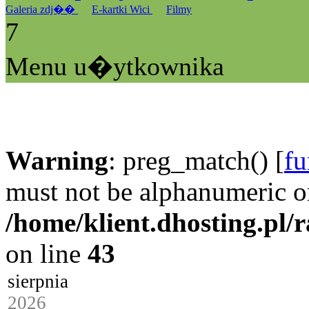
Galeria zdj��
E-kartki Wici
Filmy
7
Menu u�ytkownika
Warning
: preg_match() [
fu
must not be alphanumeric o
/home/klient.dhosting.pl/
on line
43
sierpnia
2026