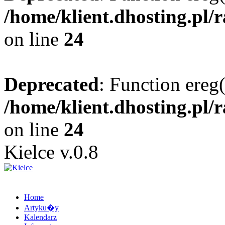
/home/klient.dhosting.pl/
on line
24
Deprecated
: Function ereg(
/home/klient.dhosting.pl/
on line
24
Kielce v.0.8
Home
Artyku�y
Kalendarz