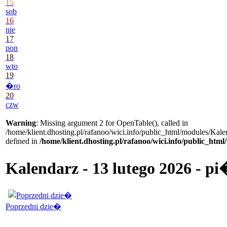
15
sob
16
nie
17
pon
18
wto
19
�ro
20
czw
Warning
: Missing argument 2 for OpenTable(), called in
/home/klient.dhosting.pl/rafanoo/wici.info/public_html/modules/Kale
defined in
/home/klient.dhosting.pl/rafanoo/wici.info/public_htm
Kalendarz - 13 lutego 2026 - p
Poprzedni dzie�