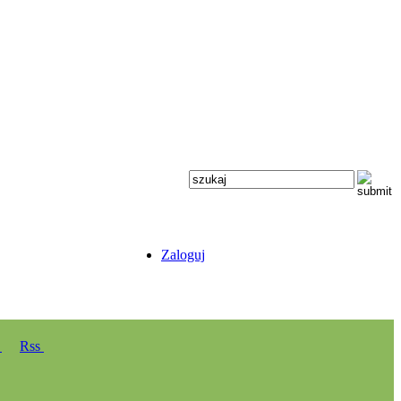
Zaloguj
y
Rss