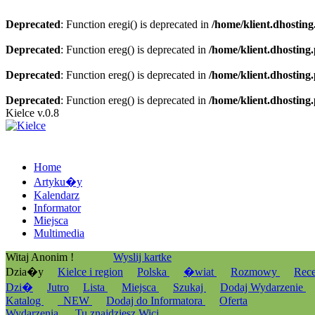
Deprecated
: Function eregi() is deprecated in
/home/klient.dhosting
Deprecated
: Function ereg() is deprecated in
/home/klient.dhosting
Deprecated
: Function ereg() is deprecated in
/home/klient.dhosting
Deprecated
: Function ereg() is deprecated in
/home/klient.dhosting
Kielce v.0.8
Home
Artyku�y
Kalendarz
Informator
Miejsca
Multimedia
Witaj Anonim !
Wyslij kartke
Dzia�y
Kielce i region
Polska
�wiat
Rozmowy
Rec
Dzi�
Jutro
Lista
Miejsca
Szukaj
Dodaj Wydarzenie
Katalog
_NEW
Dodaj do Informatora
Oferta
Wydarzenia
Tu znajdziesz Wici