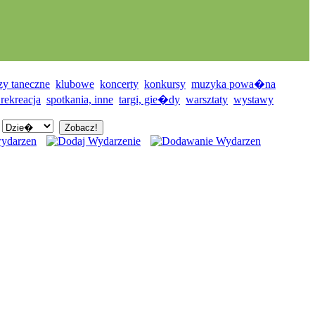
zy taneczne
klubowe
koncerty
konkursy
muzyka powa�na
 rekreacja
spotkania, inne
targi, gie�dy
warsztaty
wystawy