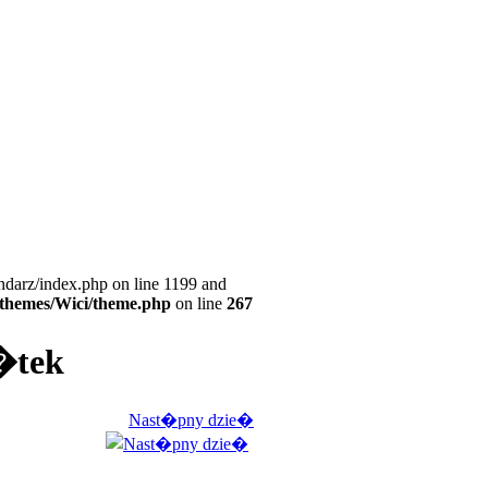
ndarz/index.php on line 1199 and
l/themes/Wici/theme.php
on line
267
i�tek
Nast�pny dzie�