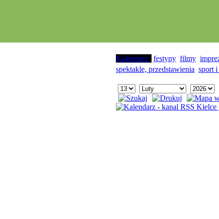
Kalendarz
festyny
filmy
impre
spektakle, przedstawienia
sport i