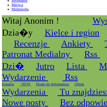
Informator
Miejsca
Multimedia
Witaj Anonim !
Wys
Dzia�y
Kielce i region
Recenzje
Ankiety
Patronat Medialny
Rss
Dzi�
Jutro
Lista
M
Wydarzenie
Rss
Katalog
_NEW
Dodaj do Informatora
Oferta
Wydarzenia
Tu znajdzies
Nowe posty
Bez odpowi