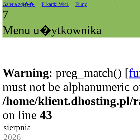
Galeria zdj��
E-kartki Wici
Filmy
7
Menu u�ytkownika
Warning
: preg_match() [
fu
must not be alphanumeric o
/home/klient.dhosting.pl/
on line
43
sierpnia
2026