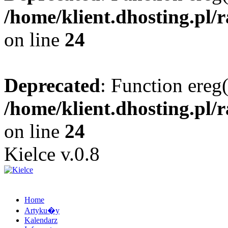
/home/klient.dhosting.pl/
on line
24
Deprecated
: Function ereg(
/home/klient.dhosting.pl/
on line
24
Kielce v.0.8
Home
Artyku�y
Kalendarz