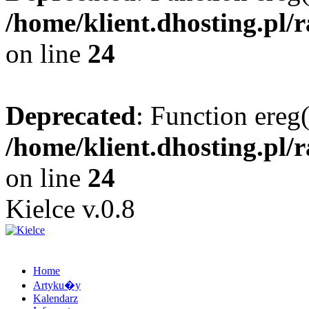
/home/klient.dhosting.pl/
on line
24
Deprecated
: Function ereg(
/home/klient.dhosting.pl/
on line
24
Kielce v.0.8
Home
Artyku�y
Kalendarz