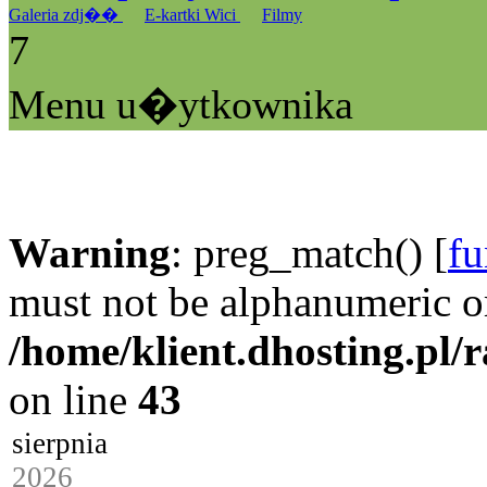
Galeria zdj��
E-kartki Wici
Filmy
7
Menu u�ytkownika
Warning
: preg_match() [
fu
must not be alphanumeric o
/home/klient.dhosting.pl/
on line
43
sierpnia
2026