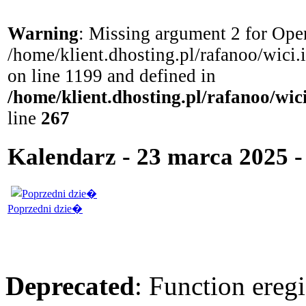
Warning
: Missing argument 2 for Open
/home/klient.dhosting.pl/rafanoo/wici
on line 1199 and defined in
/home/klient.dhosting.pl/rafanoo/wi
line
267
Kalendarz - 23 marca 2025 - 
Poprzedni dzie�
Deprecated
: Function eregi