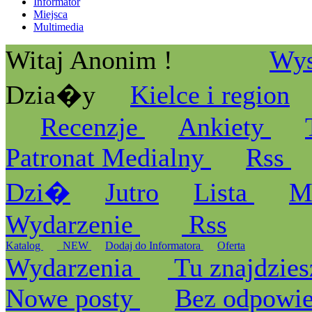
Informator
Miejsca
Multimedia
Witaj Anonim !
Wys
Dzia�y
Kielce i region
Recenzje
Ankiety
Patronat Medialny
Rss
Dzi�
Jutro
Lista
M
Wydarzenie
Rss
Katalog
_NEW
Dodaj do Informatora
Oferta
Wydarzenia
Tu znajdzies
Nowe posty
Bez odpowi