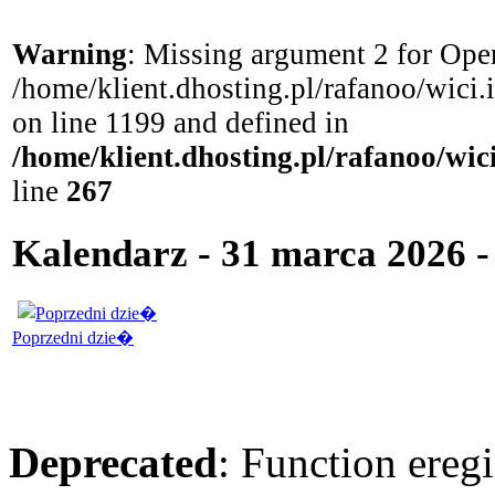
Warning
: Missing argument 2 for Open
/home/klient.dhosting.pl/rafanoo/wici
on line 1199 and defined in
/home/klient.dhosting.pl/rafanoo/wi
line
267
Kalendarz - 31 marca 2026 -
Poprzedni dzie�
Deprecated
: Function eregi