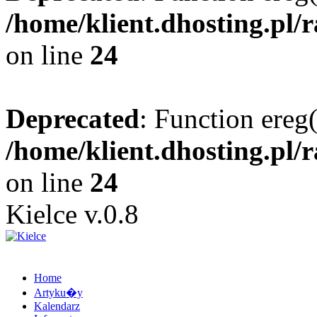
/home/klient.dhosting.pl/
on line
24
Deprecated
: Function ereg(
/home/klient.dhosting.pl/
on line
24
Kielce v.0.8
Home
Artyku�y
Kalendarz