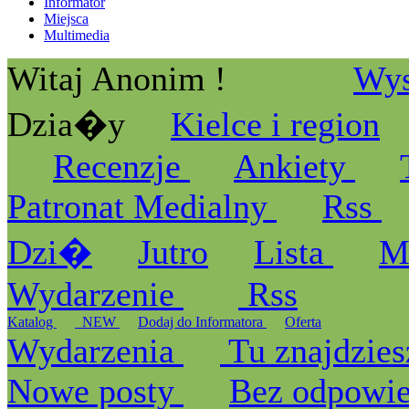
Informator
Miejsca
Multimedia
Witaj Anonim !
Wys
Dzia�y
Kielce i region
Recenzje
Ankiety
Patronat Medialny
Rss
Dzi�
Jutro
Lista
M
Wydarzenie
Rss
Katalog
_NEW
Dodaj do Informatora
Oferta
Wydarzenia
Tu znajdzies
Nowe posty
Bez odpowi