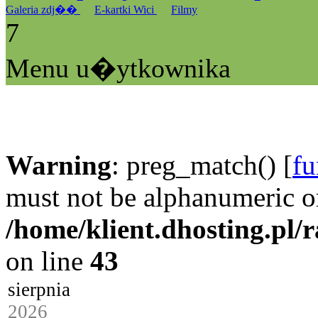
Galeria zdj��
E-kartki Wici
Filmy
7
Menu u�ytkownika
Warning
: preg_match() [
fu
must not be alphanumeric o
/home/klient.dhosting.pl/
on line
43
sierpnia
2026