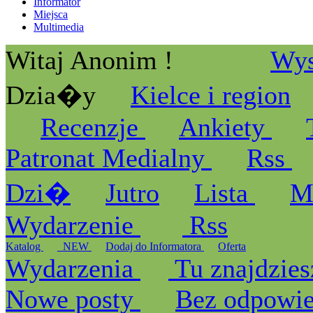
Informator
Miejsca
Multimedia
Witaj Anonim !
Wys
Dzia�y
Kielce i region
Recenzje
Ankiety
Patronat Medialny
Rss
Dzi�
Jutro
Lista
M
Wydarzenie
Rss
Katalog
_NEW
Dodaj do Informatora
Oferta
Wydarzenia
Tu znajdzies
Nowe posty
Bez odpowi