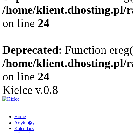
/home/klient.dhosting.pl/
on line
24
Deprecated
: Function ereg(
/home/klient.dhosting.pl/
on line
24
Kielce v.0.8
Home
Artyku�y
Kalendarz