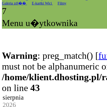
Galeria zdj��
E-kartki Wici
Filmy
7
Menu u�ytkownika
Warning
: preg_match() [
fu
must not be alphanumeric o
/home/klient.dhosting.pl/
on line
43
sierpnia
2026