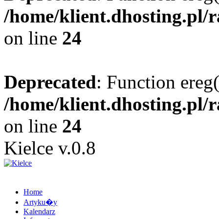
/home/klient.dhosting.pl/
on line
24
Deprecated
: Function ereg(
/home/klient.dhosting.pl/
on line
24
Kielce v.0.8
Home
Artyku�y
Kalendarz