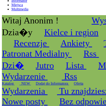
Informator
Miejsca
Multimedia
Witaj Anonim !
Wys
Dzia�y
Kielce i region
Recenzje
Ankiety
Patronat Medialny
Rss
Dzi�
Jutro
Lista
M
Wydarzenie
Rss
Katalog
_NEW
Dodaj do Informatora
Oferta
Wydarzenia
Tu znajdzies
Nowe posty
Bez odpowi