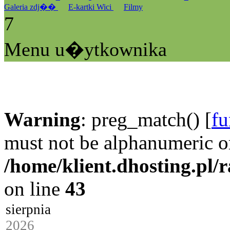
Galeria zdj��
E-kartki Wici
Filmy
7
Menu u�ytkownika
Warning
: preg_match() [
fu
must not be alphanumeric o
/home/klient.dhosting.pl/
on line
43
sierpnia
2026