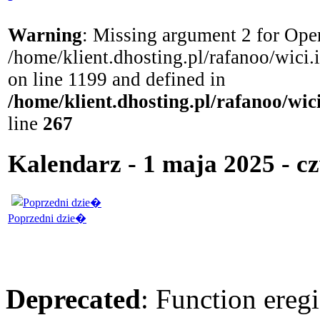
Warning
: Missing argument 2 for Open
/home/klient.dhosting.pl/rafanoo/wici
on line 1199 and defined in
/home/klient.dhosting.pl/rafanoo/wi
line
267
Kalendarz - 1 maja 2025 - c
Poprzedni dzie�
Deprecated
: Function eregi