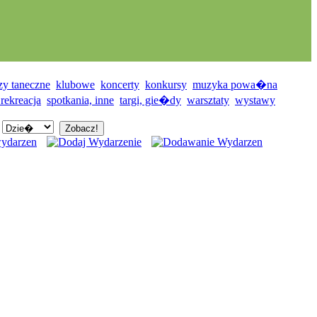
zy taneczne
klubowe
koncerty
konkursy
muzyka powa�na
 rekreacja
spotkania, inne
targi, gie�dy
warsztaty
wystawy