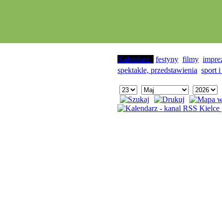
Kalendarz
festyny
filmy
impre
spektakle, przedstawienia
sport i