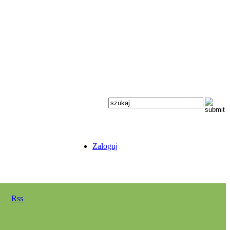
Zaloguj
y
Rss