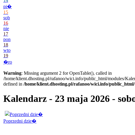
14
pi�
15
sob
16
nie
17
pon
18
wto
19
�ro
Warning
: Missing argument 2 for OpenTable(), called in
/home/klient.dhosting.pl/rafanoo/wici.info/public_html/modules/Kale
defined in
/home/klient.dhosting.pl/rafanoo/wici.info/public_htm
Kalendarz - 23 maja 2026 - sob
Poprzedni dzie�