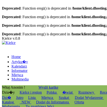
Deprecated
: Function eregi() is deprecated in
/home/klient.dhosting
Deprecated
: Function ereg() is deprecated in
/home/klient.dhosting
Deprecated
: Function ereg() is deprecated in
/home/klient.dhosting
Deprecated
: Function ereg() is deprecated in
/home/klient.dhosting
Kielce v.0.8
Home
Artyku�y
Kalendarz
Informator
Miejsca
Multimedia
Witaj Anonim !
Wyslij kartke
Dzia�y
Kielce i region
Polska
�wiat
Rozmowy
Rec
Dzi�
Jutro
Lista
Miejsca
Szukaj
Dodaj Wydarzenie
Katalog
_NEW
Dodaj do Informatora
Oferta
Wydarzenia
Tu znajdziesz Wici