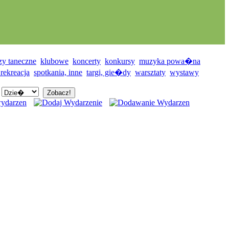
zy taneczne
klubowe
koncerty
konkursy
muzyka powa�na
 rekreacja
spotkania, inne
targi, gie�dy
warsztaty
wystawy