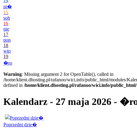
14
pi�
15
sob
16
nie
17
pon
18
wto
19
�ro
Warning
: Missing argument 2 for OpenTable(), called in
/home/klient.dhosting.pl/rafanoo/wici.info/public_html/modules/Kale
defined in
/home/klient.dhosting.pl/rafanoo/wici.info/public_htm
Kalendarz - 27 maja 2026 - �r
Poprzedni dzie�