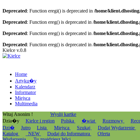
Deprecated
: Function eregi() is deprecated in
/home/klient.dhosting
Deprecated
: Function ereg() is deprecated in
/home/klient.dhosting
Deprecated
: Function ereg() is deprecated in
/home/klient.dhosting
Deprecated
: Function ereg() is deprecated in
/home/klient.dhosting
Kielce v.0.8
Home
Artyku�y
Kalendarz
Informator
Miejsca
Multimedia
Witaj Anonim !
Wyslij kartke
Dzia�y
Kielce i region
Polska
�wiat
Rozmowy
Rec
Dzi�
Jutro
Lista
Miejsca
Szukaj
Dodaj Wydarzenie
Katalog
_NEW
Dodaj do Informatora
Oferta
Wydarzenia
Tu znajdziesz Wici