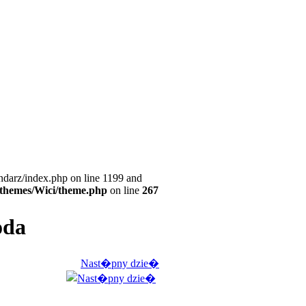
ndarz/index.php on line 1199 and
l/themes/Wici/theme.php
on line
267
oda
Nast�pny dzie�