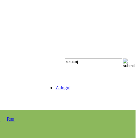
Zaloguj
y
Rss