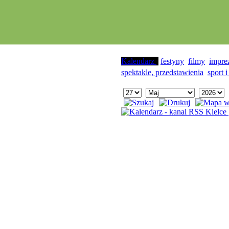
Kalendarz
festyny
filmy
impre
spektakle, przedstawienia
sport i