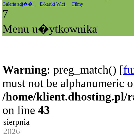
Galeria zdj��
E-kartki Wici
Filmy
7
Menu u�ytkownika
Warning
: preg_match() [
fu
must not be alphanumeric o
/home/klient.dhosting.pl/
on line
43
sierpnia
2026