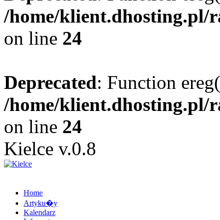
/home/klient.dhosting.pl/
on line
24
Deprecated
: Function ereg(
/home/klient.dhosting.pl/
on line
24
Kielce v.0.8
Home
Artyku�y
Kalendarz