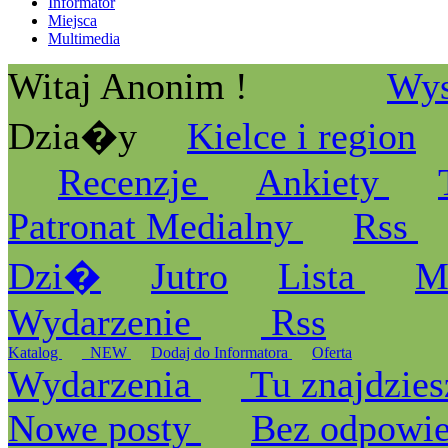
Informator
Miejsca
Multimedia
Witaj Anonim !
Wys
Dzia�y
Kielce i region
Recenzje
Ankiety
Patronat Medialny
Rss
Dzi�
Jutro
Lista
M
Wydarzenie
Rss
Katalog
_NEW
Dodaj do Informatora
Oferta
Wydarzenia
Tu znajdzies
Nowe posty
Bez odpowi