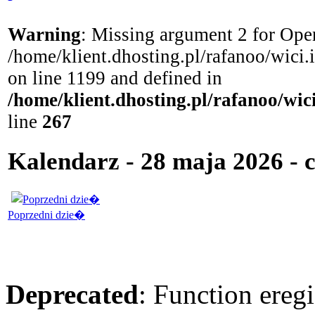
Warning
: Missing argument 2 for Open
/home/klient.dhosting.pl/rafanoo/wici
on line 1199 and defined in
/home/klient.dhosting.pl/rafanoo/wi
line
267
Kalendarz - 28 maja 2026 - 
Poprzedni dzie�
Deprecated
: Function eregi