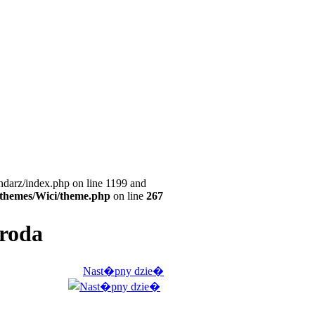
ndarz/index.php on line 1199 and
l/themes/Wici/theme.php
on line
267
�roda
Nast�pny dzie�