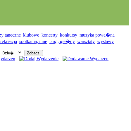
zy taneczne
klubowe
koncerty
konkursy
muzyka powa�na
 rekreacja
spotkania, inne
targi, gie�dy
warsztaty
wystawy