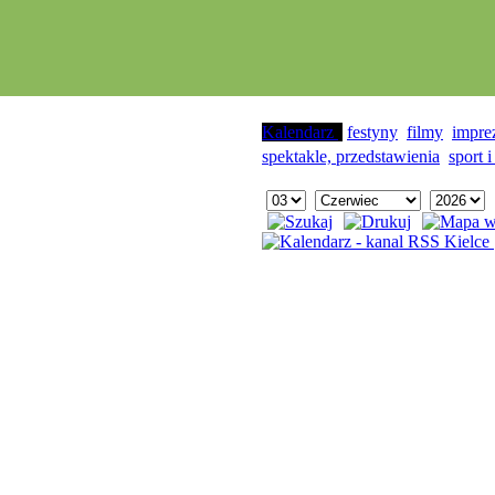
Kalendarz
festyny
filmy
impre
spektakle, przedstawienia
sport i