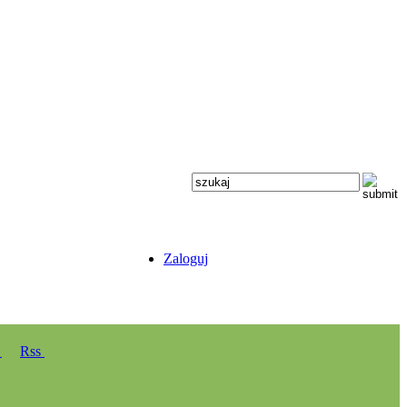
Zaloguj
y
Rss