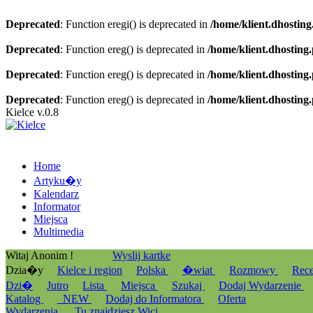
Deprecated
: Function eregi() is deprecated in
/home/klient.dhosting
Deprecated
: Function ereg() is deprecated in
/home/klient.dhosting
Deprecated
: Function ereg() is deprecated in
/home/klient.dhosting
Deprecated
: Function ereg() is deprecated in
/home/klient.dhosting
Kielce v.0.8
Home
Artyku�y
Kalendarz
Informator
Miejsca
Multimedia
Witaj Anonim !
Wyslij kartke
Dzia�y
Kielce i region
Polska
�wiat
Rozmowy
Rec
Dzi�
Jutro
Lista
Miejsca
Szukaj
Dodaj Wydarzenie
Katalog
_NEW
Dodaj do Informatora
Oferta
Wydarzenia
Tu znajdziesz Wici