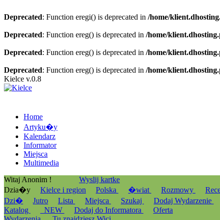
Deprecated
: Function eregi() is deprecated in
/home/klient.dhosting
Deprecated
: Function ereg() is deprecated in
/home/klient.dhosting
Deprecated
: Function ereg() is deprecated in
/home/klient.dhosting
Deprecated
: Function ereg() is deprecated in
/home/klient.dhosting
Kielce v.0.8
Home
Artyku�y
Kalendarz
Informator
Miejsca
Multimedia
Witaj Anonim !
Wyslij kartke
Dzia�y
Kielce i region
Polska
�wiat
Rozmowy
Rec
Dzi�
Jutro
Lista
Miejsca
Szukaj
Dodaj Wydarzenie
Katalog
_NEW
Dodaj do Informatora
Oferta
Wydarzenia
Tu znajdziesz Wici