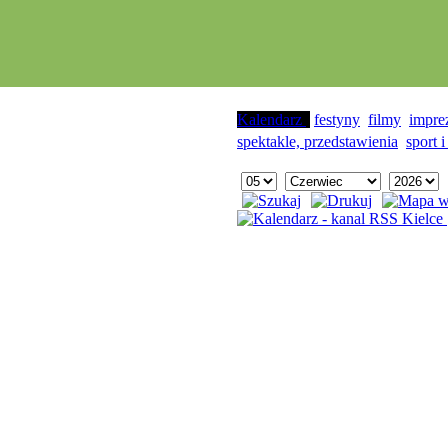
Kalendarz
festyny
filmy
impre
spektakle, przedstawienia
sport i