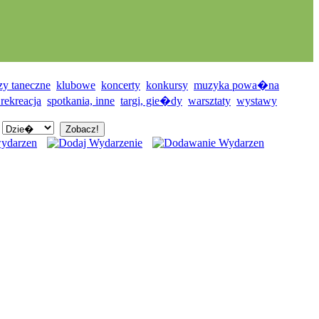
zy taneczne
klubowe
koncerty
konkursy
muzyka powa�na
 rekreacja
spotkania, inne
targi, gie�dy
warsztaty
wystawy