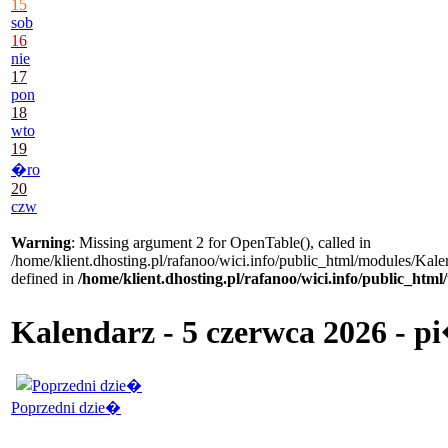
15
sob
16
nie
17
pon
18
wto
19
�ro
20
czw
Warning
: Missing argument 2 for OpenTable(), called in
/home/klient.dhosting.pl/rafanoo/wici.info/public_html/modules/Kale
defined in
/home/klient.dhosting.pl/rafanoo/wici.info/public_htm
Kalendarz - 5 czerwca 2026 - p
Poprzedni dzie�