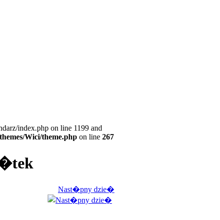
ndarz/index.php on line 1199 and
l/themes/Wici/theme.php
on line
267
i�tek
Nast�pny dzie�