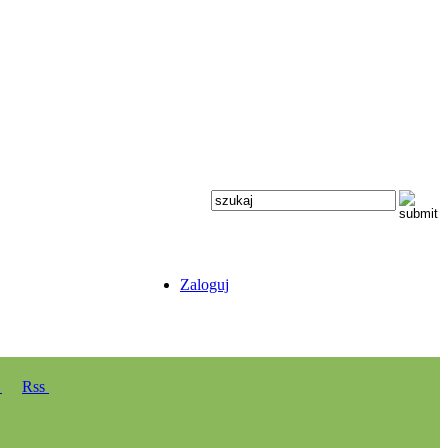
Zaloguj
y
Rss