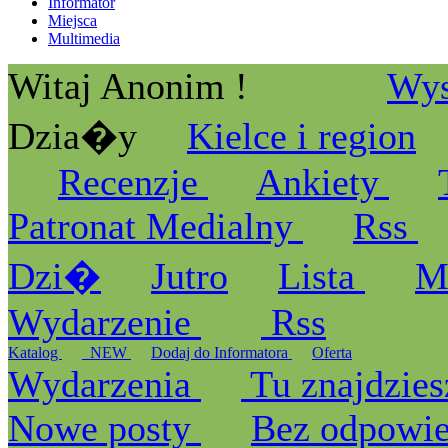
Informator
Miejsca
Multimedia
Witaj Anonim !
Wys
Dzia�y
Kielce i region
Recenzje
Ankiety
Patronat Medialny
Rss
Dzi�
Jutro
Lista
M
Wydarzenie
Rss
Katalog
_NEW
Dodaj do Informatora
Oferta
Wydarzenia
Tu znajdzies
Nowe posty
Bez odpowi