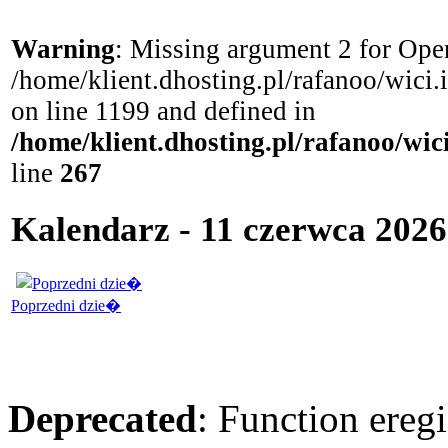
Warning
: Missing argument 2 for Open
/home/klient.dhosting.pl/rafanoo/wici
on line 1199 and defined in
/home/klient.dhosting.pl/rafanoo/wi
line
267
Kalendarz - 11 czerwca 2026
Poprzedni dzie�
Deprecated
: Function eregi