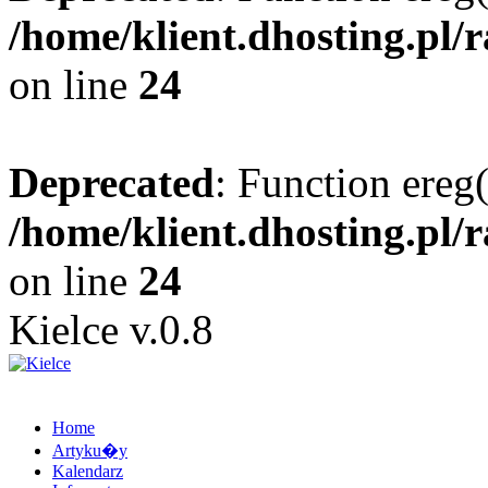
/home/klient.dhosting.pl/
on line
24
Deprecated
: Function ereg(
/home/klient.dhosting.pl/
on line
24
Kielce v.0.8
Home
Artyku�y
Kalendarz