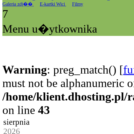
Galeria zdj��
E-kartki Wici
Filmy
7
Menu u�ytkownika
Warning
: preg_match() [
fu
must not be alphanumeric o
/home/klient.dhosting.pl/
on line
43
sierpnia
2026