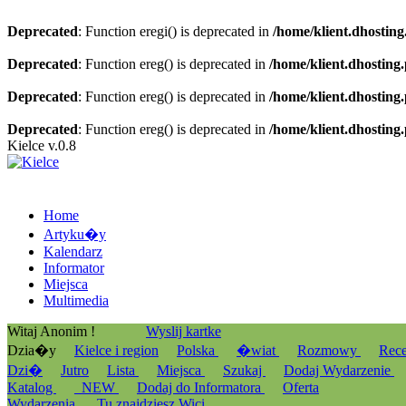
Deprecated
: Function eregi() is deprecated in
/home/klient.dhosting
Deprecated
: Function ereg() is deprecated in
/home/klient.dhosting
Deprecated
: Function ereg() is deprecated in
/home/klient.dhosting
Deprecated
: Function ereg() is deprecated in
/home/klient.dhosting
Kielce v.0.8
Home
Artyku�y
Kalendarz
Informator
Miejsca
Multimedia
Witaj Anonim !
Wyslij kartke
Dzia�y
Kielce i region
Polska
�wiat
Rozmowy
Rec
Dzi�
Jutro
Lista
Miejsca
Szukaj
Dodaj Wydarzenie
Katalog
_NEW
Dodaj do Informatora
Oferta
Wydarzenia
Tu znajdziesz Wici