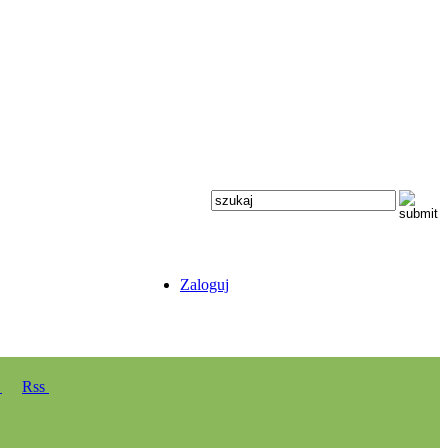
Zaloguj
y
Rss