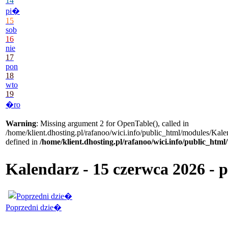
14
pi�
15
sob
16
nie
17
pon
18
wto
19
�ro
Warning
: Missing argument 2 for OpenTable(), called in
/home/klient.dhosting.pl/rafanoo/wici.info/public_html/modules/Kale
defined in
/home/klient.dhosting.pl/rafanoo/wici.info/public_htm
Kalendarz - 15 czerwca 2026 -
Poprzedni dzie�