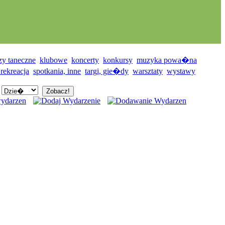
zy taneczne
klubowe
koncerty
konkursy
muzyka powa�na
 rekreacja
spotkania, inne
targi, gie�dy
warsztaty
wystawy