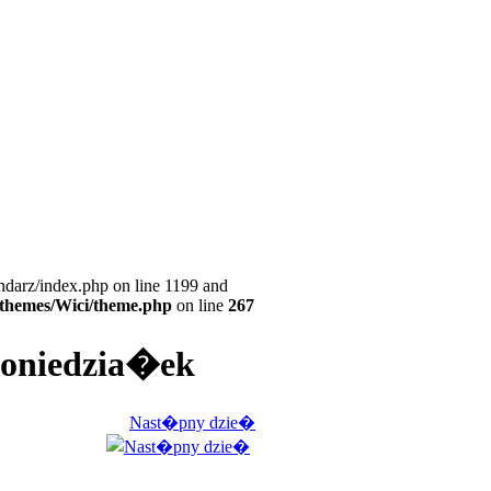
ndarz/index.php on line 1199 and
l/themes/Wici/theme.php
on line
267
 poniedzia�ek
Nast�pny dzie�