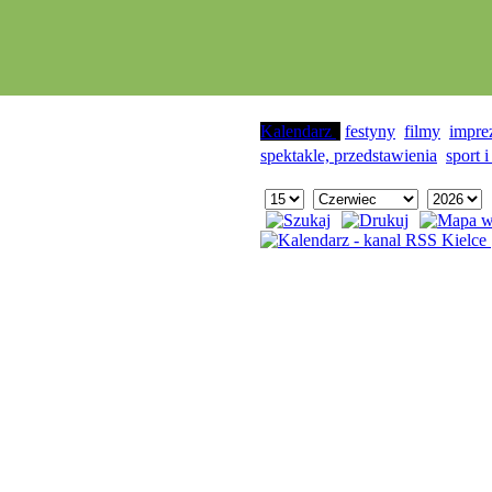
Kalendarz
festyny
filmy
impre
spektakle, przedstawienia
sport i