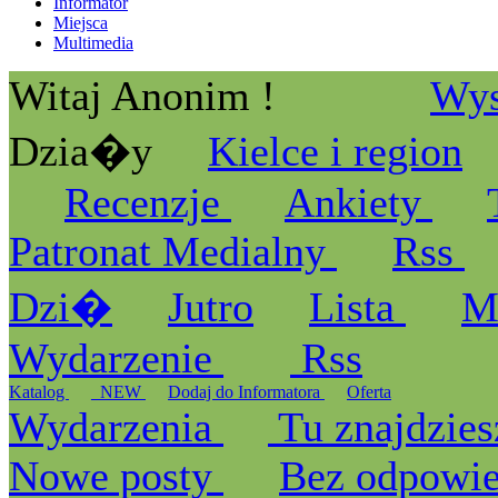
Informator
Miejsca
Multimedia
Witaj Anonim !
Wys
Dzia�y
Kielce i region
Recenzje
Ankiety
Patronat Medialny
Rss
Dzi�
Jutro
Lista
M
Wydarzenie
Rss
Katalog
_NEW
Dodaj do Informatora
Oferta
Wydarzenia
Tu znajdzies
Nowe posty
Bez odpowi