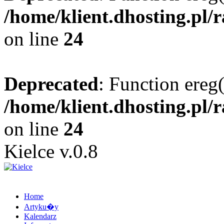
/home/klient.dhosting.pl/
on line
24
Deprecated
: Function ereg(
/home/klient.dhosting.pl/
on line
24
Kielce v.0.8
Home
Artyku�y
Kalendarz