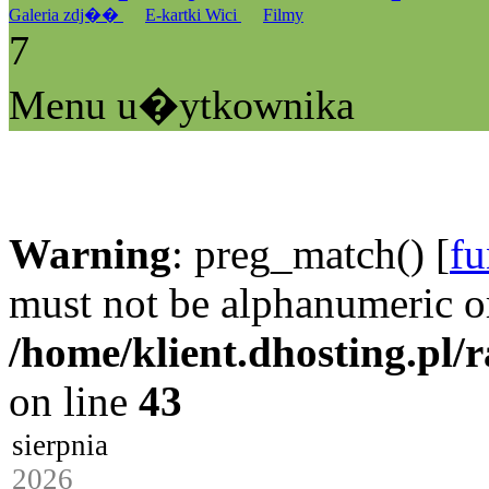
Galeria zdj��
E-kartki Wici
Filmy
7
Menu u�ytkownika
Warning
: preg_match() [
fu
must not be alphanumeric o
/home/klient.dhosting.pl/
on line
43
sierpnia
2026