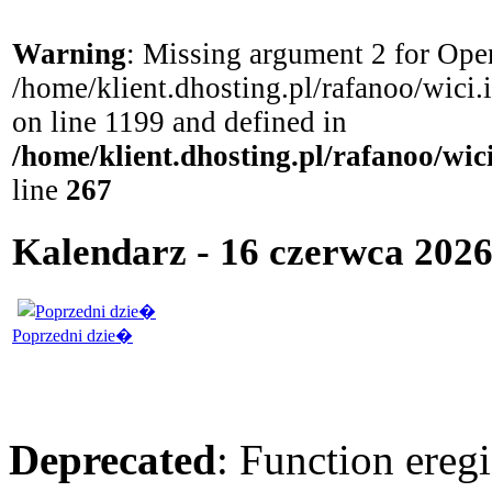
Warning
: Missing argument 2 for Open
/home/klient.dhosting.pl/rafanoo/wici
on line 1199 and defined in
/home/klient.dhosting.pl/rafanoo/wi
line
267
Kalendarz - 16 czerwca 2026
Poprzedni dzie�
Deprecated
: Function eregi