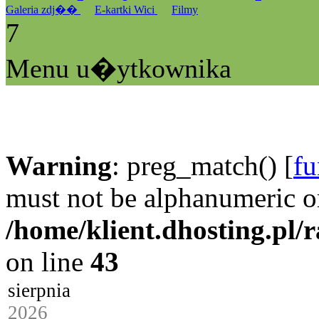
Galeria zdj��
E-kartki Wici
Filmy
7
Menu u�ytkownika
Warning
: preg_match() [
fu
must not be alphanumeric o
/home/klient.dhosting.pl/
on line
43
sierpnia
2026