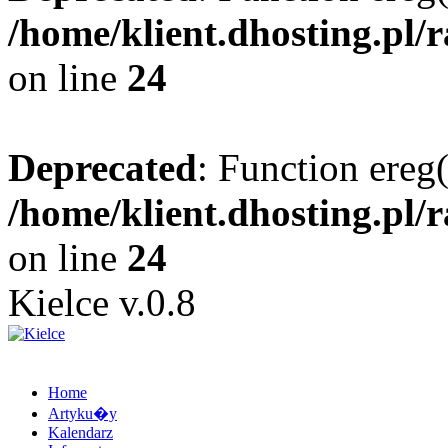
/home/klient.dhosting.pl/
on line
24
Deprecated
: Function ereg(
/home/klient.dhosting.pl/
on line
24
Kielce v.0.8
Home
Artyku�y
Kalendarz