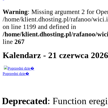
Warning
: Missing argument 2 for Open
/home/klient.dhosting.pl/rafanoo/wici
on line 1199 and defined in
/home/klient.dhosting.pl/rafanoo/wi
line
267
Kalendarz - 21 czerwca 2026 
Poprzedni dzie�
Deprecated
: Function eregi