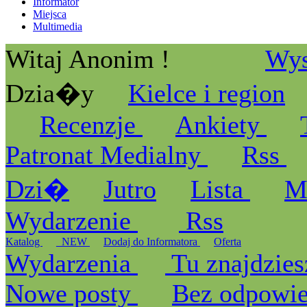
Informator
Miejsca
Multimedia
Witaj Anonim !
Wys
Dzia�y
Kielce i region
Recenzje
Ankiety
Patronat Medialny
Rss
Dzi�
Jutro
Lista
M
Wydarzenie
Rss
Katalog
_NEW
Dodaj do Informatora
Oferta
Wydarzenia
Tu znajdzies
Nowe posty
Bez odpowi