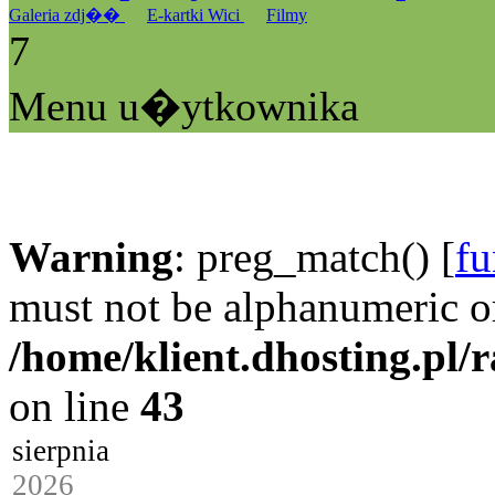
Galeria zdj��
E-kartki Wici
Filmy
7
Menu u�ytkownika
Warning
: preg_match() [
fu
must not be alphanumeric o
/home/klient.dhosting.pl/
on line
43
sierpnia
2026