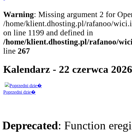
Warning
: Missing argument 2 for Open
/home/klient.dhosting.pl/rafanoo/wici
on line 1199 and defined in
/home/klient.dhosting.pl/rafanoo/wi
line
267
Kalendarz - 22 czerwca 202
Poprzedni dzie�
Deprecated
: Function eregi