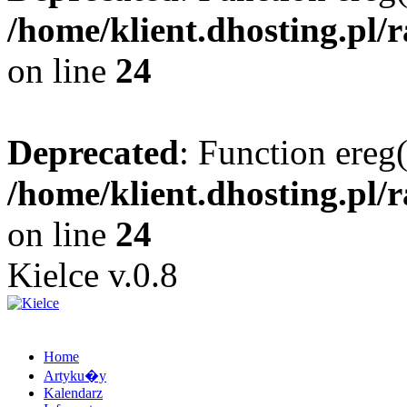
/home/klient.dhosting.pl/
on line
24
Deprecated
: Function ereg(
/home/klient.dhosting.pl/
on line
24
Kielce v.0.8
Home
Artyku�y
Kalendarz