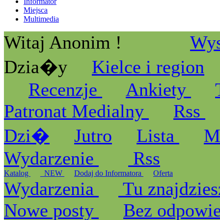
Informator
Miejsca
Multimedia
Witaj Anonim !
Wys
Dzia�y
Kielce i region
Recenzje
Ankiety
Patronat Medialny
Rss
Dzi�
Jutro
Lista
M
Wydarzenie
Rss
Katalog
_NEW
Dodaj do Informatora
Oferta
Wydarzenia
Tu znajdzies
Nowe posty
Bez odpowi