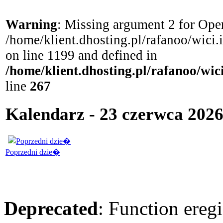
Warning
: Missing argument 2 for Open
/home/klient.dhosting.pl/rafanoo/wici
on line 1199 and defined in
/home/klient.dhosting.pl/rafanoo/wi
line
267
Kalendarz - 23 czerwca 2026
Poprzedni dzie�
Deprecated
: Function eregi