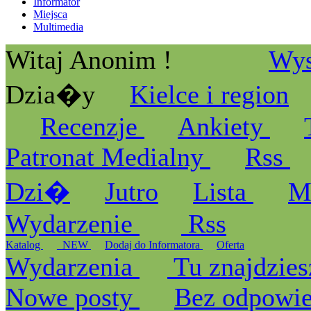
Informator
Miejsca
Multimedia
Witaj Anonim !
Wys
Dzia�y
Kielce i region
Recenzje
Ankiety
Patronat Medialny
Rss
Dzi�
Jutro
Lista
M
Wydarzenie
Rss
Katalog
_NEW
Dodaj do Informatora
Oferta
Wydarzenia
Tu znajdzies
Nowe posty
Bez odpowi