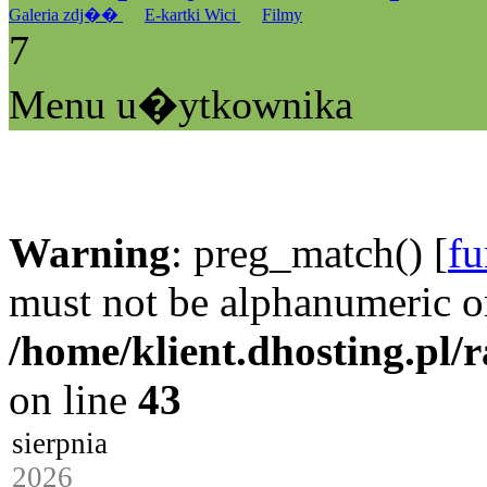
Galeria zdj��
E-kartki Wici
Filmy
7
Menu u�ytkownika
Warning
: preg_match() [
fu
must not be alphanumeric o
/home/klient.dhosting.pl/
on line
43
sierpnia
2026