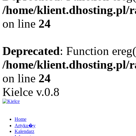
/home/klient.dhosting.pl/
on line
24
Deprecated
: Function ereg(
/home/klient.dhosting.pl/
on line
24
Kielce v.0.8
Home
Artyku�y
Kalendarz