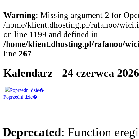
Warning
: Missing argument 2 for Open
/home/klient.dhosting.pl/rafanoo/wici
on line 1199 and defined in
/home/klient.dhosting.pl/rafanoo/wi
line
267
Kalendarz - 24 czerwca 202
Poprzedni dzie�
Deprecated
: Function eregi