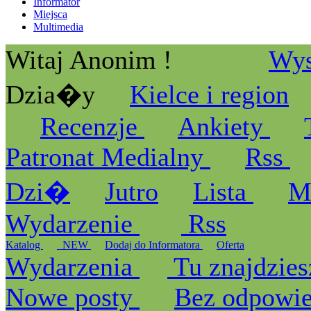
Informator
Miejsca
Multimedia
Witaj Anonim !
Wys
Dzia�y
Kielce i region
Recenzje
Ankiety
Patronat Medialny
Rss
Dzi�
Jutro
Lista
M
Wydarzenie
Rss
Katalog
_NEW
Dodaj do Informatora
Oferta
Wydarzenia
Tu znajdzies
Nowe posty
Bez odpowi