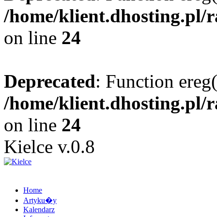
/home/klient.dhosting.pl/
on line
24
Deprecated
: Function ereg(
/home/klient.dhosting.pl/
on line
24
Kielce v.0.8
Home
Artyku�y
Kalendarz