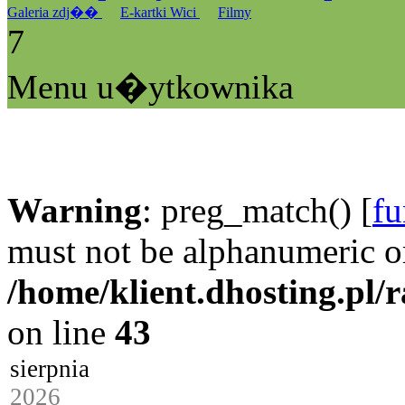
Galeria zdj��
E-kartki Wici
Filmy
7
Menu u�ytkownika
Warning
: preg_match() [
fu
must not be alphanumeric o
/home/klient.dhosting.pl/
on line
43
sierpnia
2026