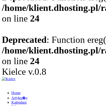
/home/klient.dhosting.pl/
on line
24
Deprecated
: Function ereg(
/home/klient.dhosting.pl/
on line
24
Kielce v.0.8
Home
Artyku�y
Kalendarz