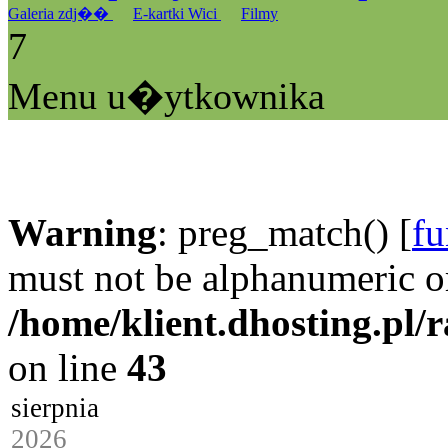
Galeria zdj��
E-kartki Wici
Filmy
7
Menu u�ytkownika
Warning
: preg_match() [
fu
must not be alphanumeric o
/home/klient.dhosting.pl/
on line
43
sierpnia
2026