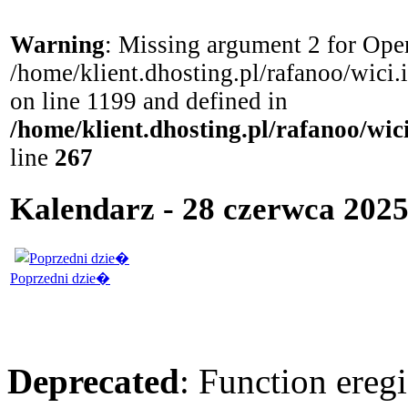
Warning
: Missing argument 2 for Open
/home/klient.dhosting.pl/rafanoo/wici
on line 1199 and defined in
/home/klient.dhosting.pl/rafanoo/wi
line
267
Kalendarz - 28 czerwca 2025
Poprzedni dzie�
Deprecated
: Function eregi