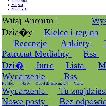
Informator
Miejsca
Multimedia
Witaj Anonim !
Wys
Dzia�y
Kielce i region
Recenzje
Ankiety
Patronat Medialny
Rss
Dzi�
Jutro
Lista
M
Wydarzenie
Rss
Katalog
_NEW
Dodaj do Informatora
Oferta
Wydarzenia
Tu znajdzies
Nowe posty
Bez odpowi