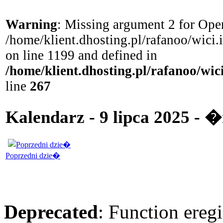
Warning
: Missing argument 2 for Open
/home/klient.dhosting.pl/rafanoo/wici
on line 1199 and defined in
/home/klient.dhosting.pl/rafanoo/wi
line
267
Kalendarz - 9 lipca 2025 - 
Poprzedni dzie�
Deprecated
: Function eregi