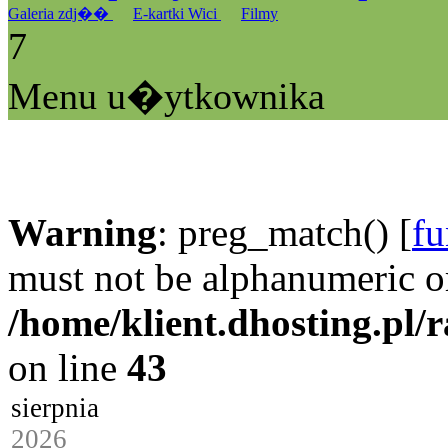
Galeria zdj��
E-kartki Wici
Filmy
7
Menu u�ytkownika
Warning
: preg_match() [
fu
must not be alphanumeric o
/home/klient.dhosting.pl/
on line
43
sierpnia
2026