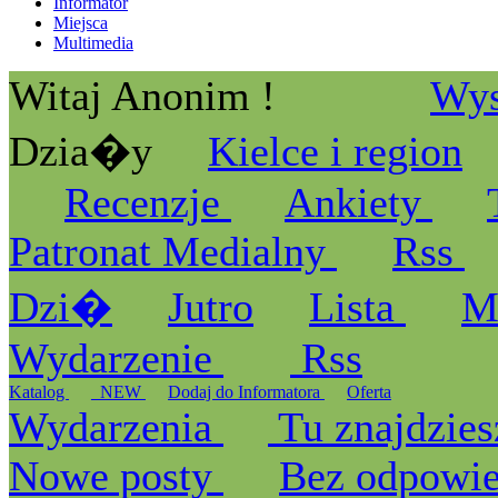
Informator
Miejsca
Multimedia
Witaj Anonim !
Wys
Dzia�y
Kielce i region
Recenzje
Ankiety
Patronat Medialny
Rss
Dzi�
Jutro
Lista
M
Wydarzenie
Rss
Katalog
_NEW
Dodaj do Informatora
Oferta
Wydarzenia
Tu znajdzies
Nowe posty
Bez odpowi