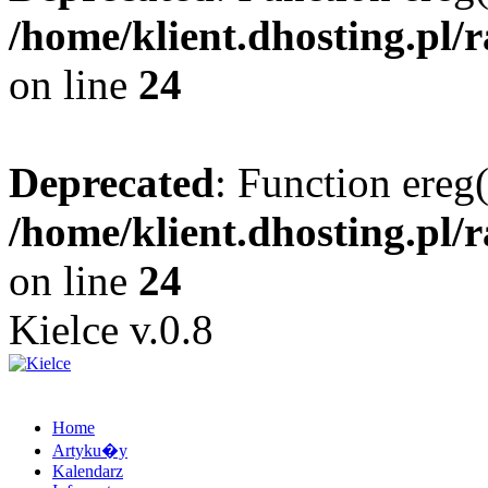
/home/klient.dhosting.pl/
on line
24
Deprecated
: Function ereg(
/home/klient.dhosting.pl/
on line
24
Kielce v.0.8
Home
Artyku�y
Kalendarz