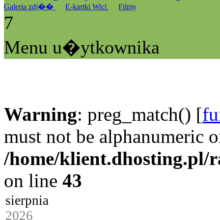
Galeria zdj��
E-kartki Wici
Filmy
7
Menu u�ytkownika
Warning
: preg_match() [
fu
must not be alphanumeric o
/home/klient.dhosting.pl/
on line
43
sierpnia
2026