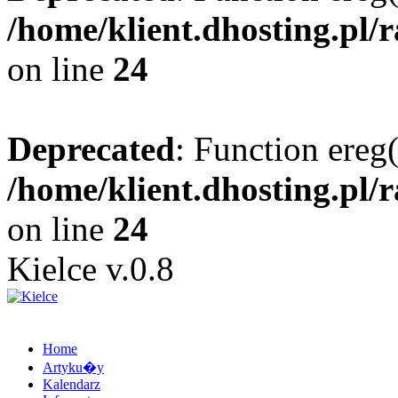
/home/klient.dhosting.pl/
on line
24
Deprecated
: Function ereg(
/home/klient.dhosting.pl/
on line
24
Kielce v.0.8
Home
Artyku�y
Kalendarz