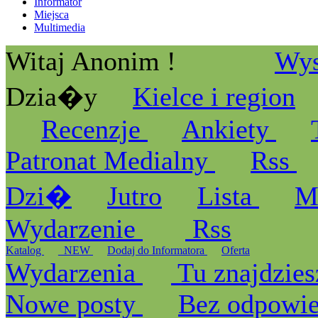
Informator
Miejsca
Multimedia
Witaj Anonim !
Wys
Dzia�y
Kielce i region
Recenzje
Ankiety
Patronat Medialny
Rss
Dzi�
Jutro
Lista
M
Wydarzenie
Rss
Katalog
_NEW
Dodaj do Informatora
Oferta
Wydarzenia
Tu znajdzies
Nowe posty
Bez odpowi