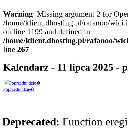
Warning
: Missing argument 2 for Open
/home/klient.dhosting.pl/rafanoo/wici
on line 1199 and defined in
/home/klient.dhosting.pl/rafanoo/wi
line
267
Kalendarz - 11 lipca 2025 - 
Poprzedni dzie�
Deprecated
: Function eregi