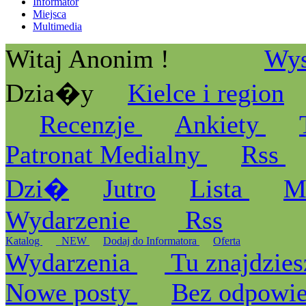
Informator
Miejsca
Multimedia
Witaj Anonim !
Wys
Dzia�y
Kielce i region
Recenzje
Ankiety
Patronat Medialny
Rss
Dzi�
Jutro
Lista
M
Wydarzenie
Rss
Katalog
_NEW
Dodaj do Informatora
Oferta
Wydarzenia
Tu znajdzies
Nowe posty
Bez odpowi