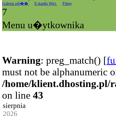
Galeria zdj��
E-kartki Wici
Filmy
7
Menu u�ytkownika
Warning
: preg_match() [
fu
must not be alphanumeric o
/home/klient.dhosting.pl/
on line
43
sierpnia
2026