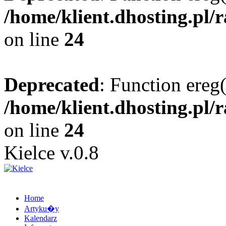
/home/klient.dhosting.pl/
on line
24
Deprecated
: Function ereg(
/home/klient.dhosting.pl/
on line
24
Kielce v.0.8
Home
Artyku�y
Kalendarz