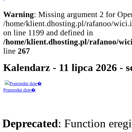
Warning
: Missing argument 2 for Open
/home/klient.dhosting.pl/rafanoo/wici
on line 1199 and defined in
/home/klient.dhosting.pl/rafanoo/wi
line
267
Kalendarz - 11 lipca 2026 - 
Poprzedni dzie�
Deprecated
: Function eregi