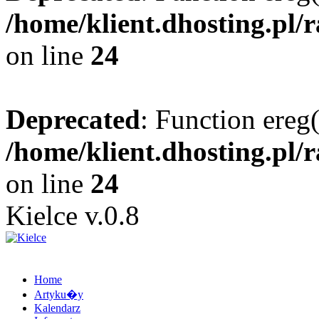
/home/klient.dhosting.pl/
on line
24
Deprecated
: Function ereg(
/home/klient.dhosting.pl/
on line
24
Kielce v.0.8
Home
Artyku�y
Kalendarz