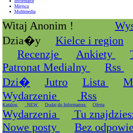
Informator
Miejsca
Multimedia
Witaj Anonim !
Wys
Dzia�y
Kielce i region
Recenzje
Ankiety
Patronat Medialny
Rss
Dzi�
Jutro
Lista
M
Wydarzenie
Rss
Katalog
_NEW
Dodaj do Informatora
Oferta
Wydarzenia
Tu znajdzies
Nowe posty
Bez odpowi