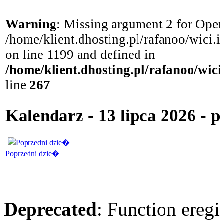
Warning
: Missing argument 2 for Open
/home/klient.dhosting.pl/rafanoo/wici
on line 1199 and defined in
/home/klient.dhosting.pl/rafanoo/wi
line
267
Kalendarz - 13 lipca 2026 -
Poprzedni dzie�
Deprecated
: Function eregi