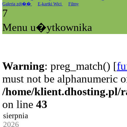
Galeria zdj��
E-kartki Wici
Filmy
7
Menu u�ytkownika
Warning
: preg_match() [
fu
must not be alphanumeric o
/home/klient.dhosting.pl/
on line
43
sierpnia
2026