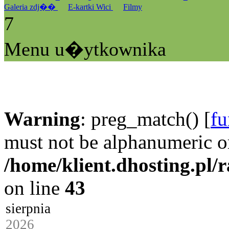
Galeria zdj��
E-kartki Wici
Filmy
7
Menu u�ytkownika
Warning
: preg_match() [
fu
must not be alphanumeric o
/home/klient.dhosting.pl/
on line
43
sierpnia
2026