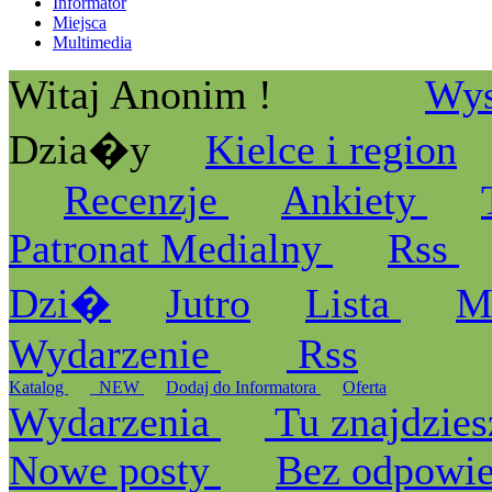
Informator
Miejsca
Multimedia
Witaj Anonim !
Wys
Dzia�y
Kielce i region
Recenzje
Ankiety
Patronat Medialny
Rss
Dzi�
Jutro
Lista
M
Wydarzenie
Rss
Katalog
_NEW
Dodaj do Informatora
Oferta
Wydarzenia
Tu znajdzies
Nowe posty
Bez odpowi