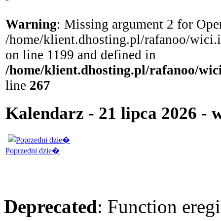
Warning
: Missing argument 2 for Open
/home/klient.dhosting.pl/rafanoo/wici
on line 1199 and defined in
/home/klient.dhosting.pl/rafanoo/wi
line
267
Kalendarz - 21 lipca 2026 - 
Poprzedni dzie�
Deprecated
: Function eregi