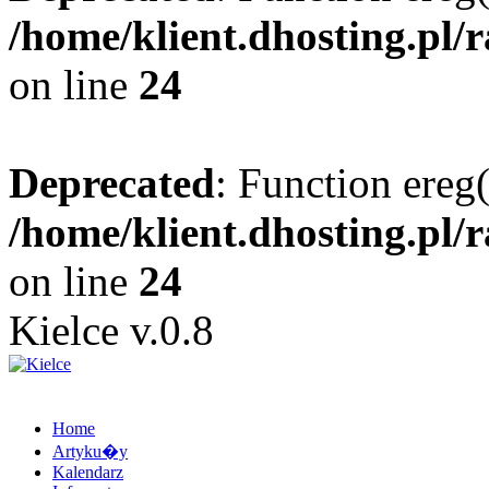
/home/klient.dhosting.pl/
on line
24
Deprecated
: Function ereg(
/home/klient.dhosting.pl/
on line
24
Kielce v.0.8
Home
Artyku�y
Kalendarz